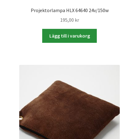
Projektorlampa HLX 64640 24v/150w
Skrivare & Tillbehör
195,00
kr
Skanner
Lägg till i varukorg
Övrigt
Fotokurs
Bildtjänster
Framkallning – Digitalt
Framkallning – Analogt