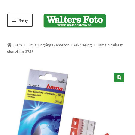
Meny
Produktmeny
Hem
Film & Engångskameror
Arkivering
Hama cinekett
skarvtejp 3756
Expand
Kameror
underm
Bärremmar
🔍
Blixtar
Fjärrkontroller
Stativ