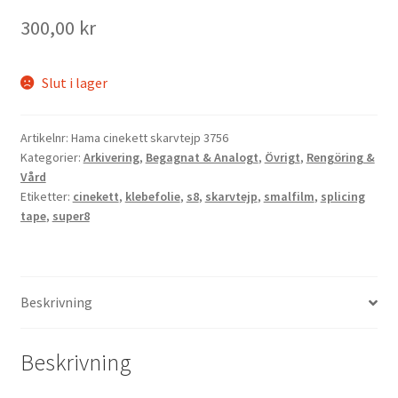
300,00
kr
Kikare Tillbehör
Slut i lager
Step-ringar
DVD/CD/Tape
Artikelnr:
Hama cinekett skarvtejp 3756
Kategorier:
Arkivering
,
Begagnat & Analogt
,
Övrigt
,
Rengöring &
Vård
Minneskort
Etiketter:
cinekett
,
klebefolie
,
s8
,
skarvtejp
,
smalfilm
,
splicing
tape
,
super8
USB-minne / Hårddisk
Förvaring
Beskrivning
Kortläsare
Beskrivning
Batterier för Canon