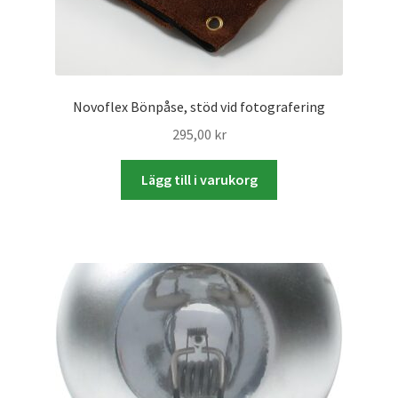
Studentplakat
Canvasbilder
Videoöverföring / Smalfilm
Novoflex Bönpåse, stöd vid fotografering
295,00
kr
Julkort
Lägg till i varukorg
Tackkort
Almanacka / Kalender
Fototryck
framkalla.se
Rädda dina raderade bilder