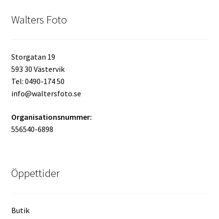
Mitt konto
Walters Foto
Varukorg
Storgatan 19
Walters Bloggen
593 30 Västervik
Tel: 0490-174 50
info@waltersfoto.se
Organisationsnummer:
556540-6898
Öppettider
Butik