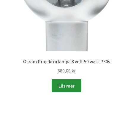
Skyltmaterial / Gatupratare
ID/ Körkort / Visumfoto
Skadefoto / Försäkringsärenden
Skolfoto / Idrottsförening
Osram Projektorlampa 8 volt 50 watt P30s
680,00
kr
Nyfödda
Läs mer
Information
Kontakt
Köpvillkor