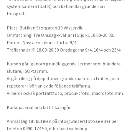
systemkamera (DSLR) och behandlar grunderna i
Batterier för Nikon
fotografi.
Batterier övriga
Plats: Butiken Storgatan 19 Västervik.
Omfattning: Tre Onsdag-kvällar i följd kl. 18.00-20.30.
Film & Engångskameror
Datum: Nästa Fotokurs startar 9/4.
Träffarna är Kl.18.00-20.30 Onsdagarna 9/4, 16/4 och 23/4.
Arkivering
Kursen går igenom grundläggande termer som bländare,
Rengöring & Vård
slutare, ISO-tal mm.
Vi går riktig på djupet med grunderna första träffen, och
Fyndhörnan
repeterar i början av de följande träffarna.
Vi berör också porträttfoto, produktfoto, macrofoto mm.
Luppar & Förstoringsglas
Kursmaterial och lätt fika ingår.
Begagnat & Fynd
Anmäl Dig till butiken på info@waltersfoto.se eller per
telefon 0490-174 50, eller här i webshop.
Studio & Ljuskontroll