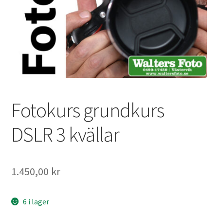
Väskor
Objektiv Canon
Objektiv Nikon
Objektiv övriga
Fotokurs grundkurs
Objektivlock
DSLR 3 kvällar
Motljusskydd
Övriga objektivtillbehör & filter
1.450,00
kr
Handkikare
6 i lager
Tubkikare