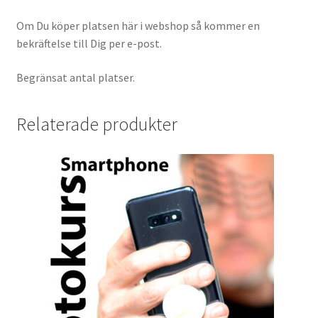
Om Du köper platsen här i webshop så kommer en
Skrivare & Tillbehör
bekräftelse till Dig per e-post.
Skanner
Begränsat antal platser.
Övrigt
Relaterade produkter
Fotokurs
Bildtjänster
Framkallning – Digitalt
Framkallning – Analogt