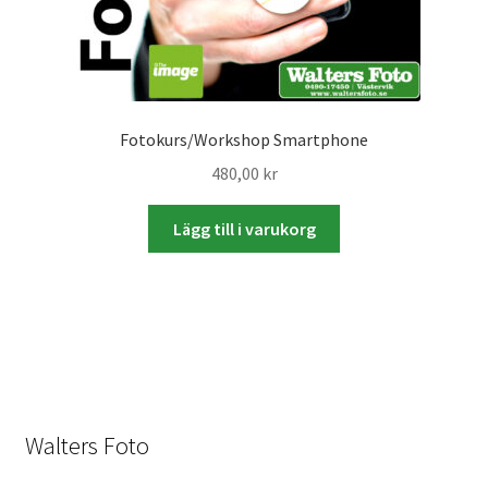
Studentplakat
Canvasbilder
Videoöverföring / Smalfilm
Fotokurs/Workshop Smartphone
480,00
kr
Julkort
Lägg till i varukorg
Tackkort
Almanacka / Kalender
Fototryck
framkalla.se
Walters Foto
Rädda dina raderade bilder