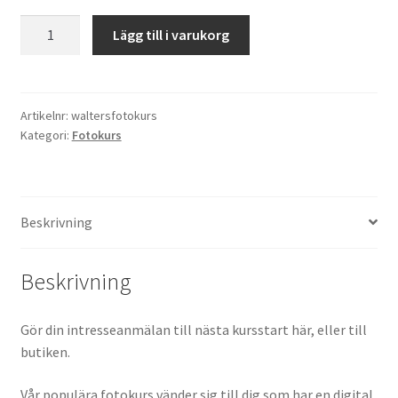
Fotokurs
Lägg till i varukorg
Kikare Tillbehör
grundkurs
DSLR
Step-ringar
3
kvällar
Artikelnr:
waltersfotokurs
DVD/CD/Tape
Kategori:
Fotokurs
mängd
Minneskort
Beskrivning
USB-minne / Hårddisk
Förvaring
Beskrivning
Kortläsare
Gör din intresseanmälan till nästa kursstart här, eller till
butiken.
Batterier för Canon
Vår populära fotokurs vänder sig till dig som har en digital