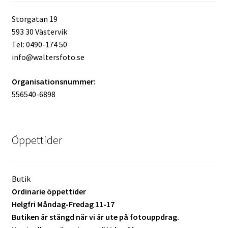
Skyltmaterial / Gatupratare
Storgatan 19
593 30 Västervik
ID/ Körkort / Visumfoto
Tel: 0490-174 50
info@waltersfoto.se
Skadefoto / Försäkringsärenden
Organisationsnummer:
556540-6898
Skolfoto / Idrottsförening
Nyfödda
Öppettider
Information
Butik
Ordinarie öppettider
Kontakt
Helgfri Måndag-Fredag 11-17
Butiken är stängd när vi är ute på fotouppdrag.
Köpvillkor