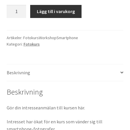
Fotokurs/Workshop
Lägg till i varukorg
Kikare Tillbehör
Smartphone
mängd
Step-ringar
Artikelnr:
FotokursWorkshopSmartphone
DVD/CD/Tape
Kategori:
Fotokurs
Minneskort
Beskrivning
USB-minne / Hårddisk
Förvaring
Beskrivning
Kortläsare
Gör din intresseanmälan till kursen här.
Batterier för Canon
Intresset har ökat för en kurs som vänder sig till
smartphone-fotografer.