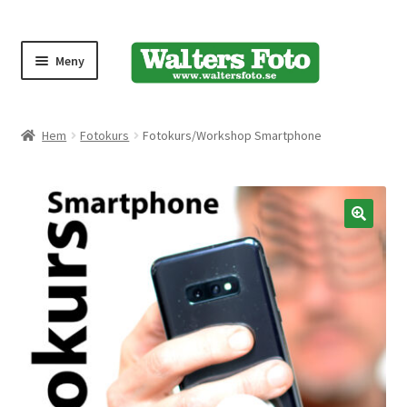
Meny
Produktmeny
Hem
Fotokurs
Fotokurs/Workshop Smartphone
Expand
Kameror
underm
Bärremmar
🔍
Blixtar
Fjärrkontroller
Stativ