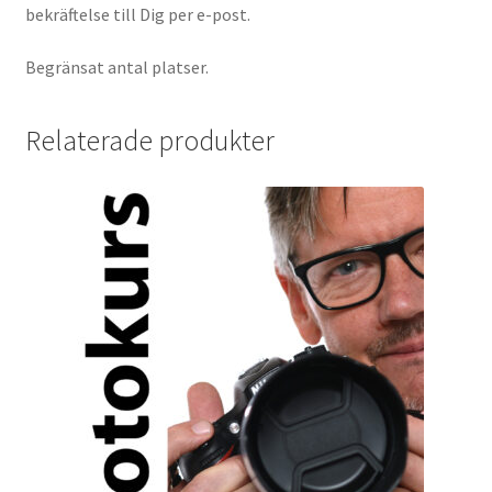
bekräftelse till Dig per e-post.
Skrivare & Tillbehör
Begränsat antal platser.
Skanner
Relaterade produkter
Övrigt
Fotokurs
Bildtjänster
Framkallning – Digitalt
Framkallning – Analogt