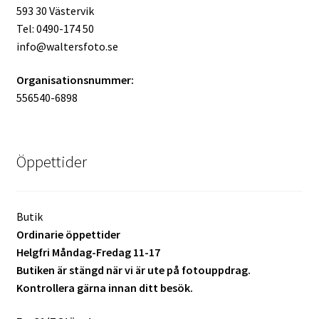
593 30 Västervik
Skyltmaterial / Gatupratare
Tel: 0490-174 50
info@waltersfoto.se
ID/ Körkort / Visumfoto
Organisationsnummer:
Skadefoto / Försäkringsärenden
556540-6898
Skolfoto / Idrottsförening
Öppettider
Nyfödda
Butik
Information
Ordinarie öppettider
Helgfri Måndag-Fredag 11-17
Kontakt
Butiken är stängd när vi är ute på fotouppdrag.
Kontrollera gärna innan ditt besök.
Köpvillkor