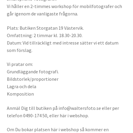
Vi håller en 2-timmes workshop för mobilfotografer och
Batterier för Nikon
går igenom de vanligaste frågorna.
Batterier övriga
Plats: Butiken Storgatan 19 Västervik.
Omfattning: 2 timmar kl. 18.30-20.30.
Film & Engångskameror
Datum: Vid tillräckligt med intresse sätter vi ett datum
som förslag.
Arkivering
Vi pratar om:
Rengöring & Vård
Grundläggande fotografi.
Bildstorlek/proportioner
Fyndhörnan
Lagra och dela
Komposition
Luppar & Förstoringsglas
Anmäl Dig till butiken på info@waltersfoto.se eller per
telefon 0490-174 50, eller här i webshop.
Begagnat & Fynd
Om Du bokar platsen här i webshop så kommer en
Studio & Ljuskontroll