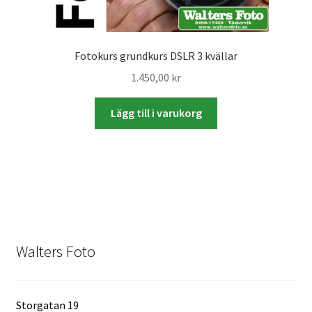
Studentplakat
Canvasbilder
Fotokurs grundkurs DSLR 3 kvällar
Videoöverföring / Smalfilm
1.450,00
kr
Julkort
Lägg till i varukorg
Tackkort
Almanacka / Kalender
Fototryck
Walters Foto
framkalla.se
Rädda dina raderade bilder
Storgatan 19