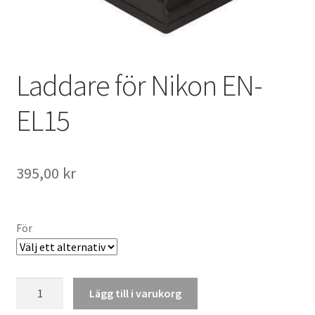
Kikare Tillbehör
Step-ringar
Laddare för Nikon EN-
DVD/CD/Tape
EL15
Minneskort
395,00
kr
USB-minne / Hårddisk
Förvaring
För
Kortläsare
Laddare
Batterier för Canon
Lägg till i varukorg
för