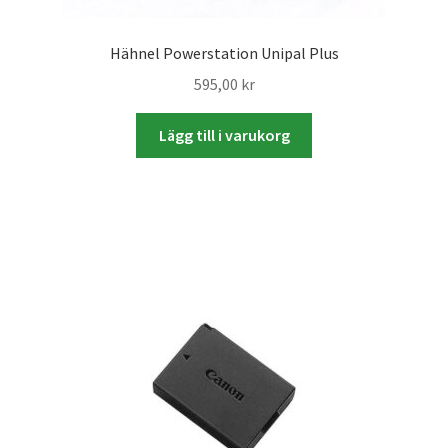
Studentplakat
Hähnel Powerstation Unipal Plus
Canvasbilder
595,00
kr
Videoöverföring / Smalfilm
Lägg till i varukorg
Julkort
Tackkort
Almanacka / Kalender
Fototryck
framkalla.se
Rädda dina raderade bilder