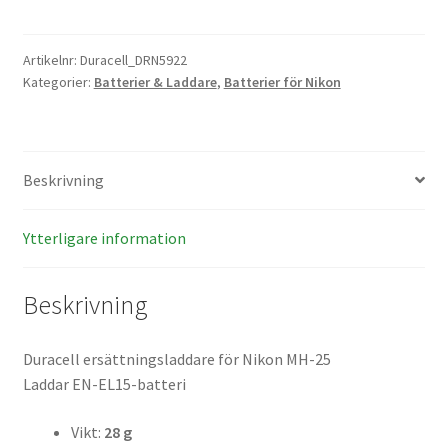
Nikon
Batterier för Nikon
EN-
EL15
Artikelnr:
Duracell_DRN5922
Batterier övriga
Kategorier:
Batterier & Laddare
,
Batterier för Nikon
mängd
Film & Engångskameror
Beskrivning
Arkivering
Rengöring & Vård
Ytterligare information
Fyndhörnan
Beskrivning
Luppar & Förstoringsglas
Duracell ersättningsladdare för Nikon MH-25
Laddar EN-EL15-batteri
Begagnat & Fynd
Vikt:
28 g
Studio & Ljuskontroll