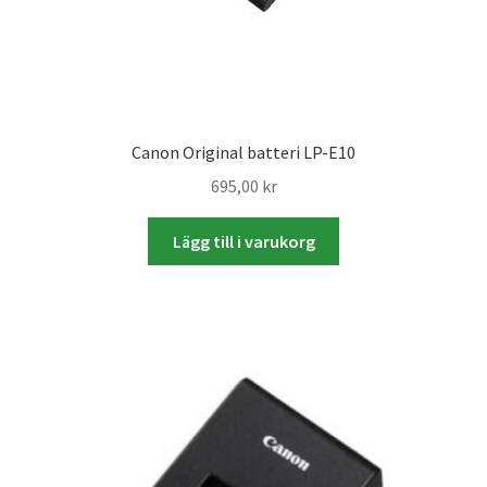
Skyltmaterial / Gatupratare
ID/ Körkort / Visumfoto
Skadefoto / Försäkringsärenden
Canon Original batteri LP-E10
695,00
kr
Skolfoto / Idrottsförening
Lägg till i varukorg
Nyfödda
Information
Kontakt
Köpvillkor