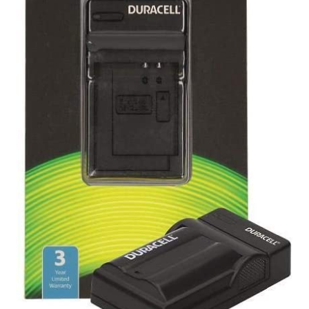
Väskor
Objektiv Canon
Objektiv Nikon
Objektiv övriga
Objektivlock
Motljusskydd
Övriga objektivtillbehör & filter
Handkikare
Tubkikare