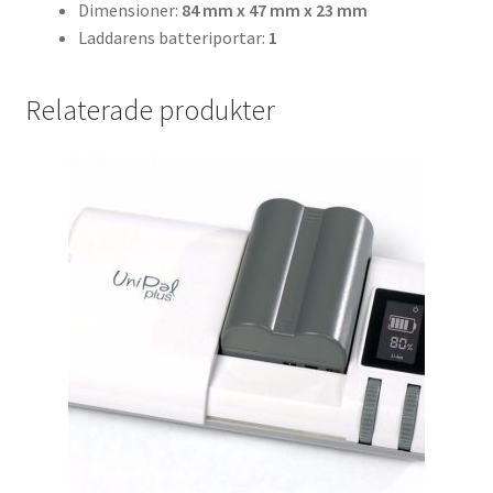
Dimensioner:
84 mm x 47 mm x 23 mm
Laddarens batteriportar:
1
Skrivare & Tillbehör
Relaterade produkter
Skanner
Övrigt
Fotokurs
Bildtjänster
Framkallning – Digitalt
Framkallning – Analogt