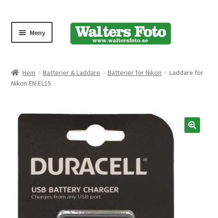
Meny
Produktmeny
Hem
Batterier & Laddare
Batterier för Nikon
Laddare för
Nikon EN-EL15
Expand
Kameror
underm
Bärremmar
🔍
Blixtar
Fjärrkontroller
Stativ