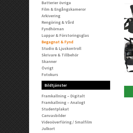
Batterier övriga
Film & Engångskameror
Arkivering
Rengöring & Vård
Fyndhörnan
Luppar & Förstoringsglas
Begagnat & Fynd
Studio & Ljuskontroll
Skrivare & Tillbehör
Skanner
Övrigt
Fotokurs
Bildtjänster
Framkallning – Digitalt
Framkallning – Analogt
Studentplakat
Canvasbilder
Videoöverföring / Smalfilm
Julkort