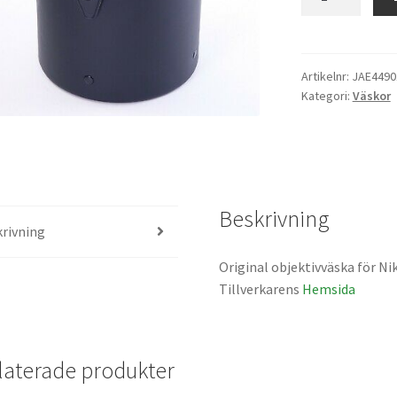
CL-
76
objektivväska
mängd
Artikelnr:
JAE4490
Kategori:
Väskor
Beskrivning
rivning
Original objektivväska för 
Tillverkarens
Hemsida
laterade produkter