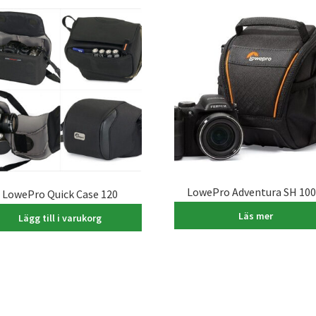
LowePro Adventura SH 100 
LowePro Quick Case 120
395,00
kr
395,00
kr
Läs mer
Lägg till i varukorg