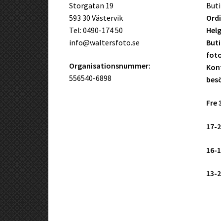
Storgatan 19
Buti
593 30 Västervik
Ordi
Tel: 0490-174 50
Helg
info@waltersfoto.se
Buti
fot
Organisationsnummer:
Kont
556540-6898
bes
Fre 
17-2
16-1
13-2