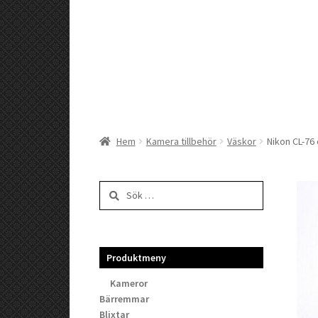
Hem
Kamera tillbehör
Väskor
Nikon CL-76
Sök
efter:
Produktmeny
Kameror
Bärremmar
Blixtar