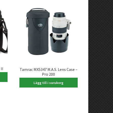
II
Tamrac MX5347 M.A.S. Lens Case –
Pro 200
695,00
kr
Lägg till i varukorg