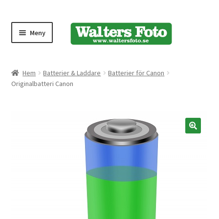
Meny
Produktmeny
Hem
Batterier & Laddare
Batterier för Canon
Originalbatteri Canon
Expand
Kameror
underm
Bärremmar
🔍
Blixtar
Fjärrkontroller
Stativ