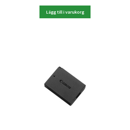
Studentplakat
Lägg till i varukorg
Canvasbilder
Videoöverföring / Smalfilm
Julkort
Tackkort
Almanacka / Kalender
Fototryck
framkalla.se
Rädda dina raderade bilder