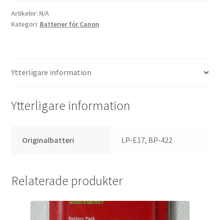
Artikelnr:
N/A
Kikare Tillbehör
Kategori:
Batterier för Canon
Step-ringar
Ytterligare information
DVD/CD/Tape
Minneskort
Ytterligare information
USB-minne / Hårddisk
Originalbatteri
LP-E17, BP-422
Förvaring
Relaterade produkter
Kortläsare
Batterier för Canon