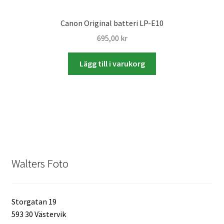
Skyltmaterial / Gatupratare
Canon Original batteri LP-E10
695,00
kr
ID/ Körkort / Visumfoto
Lägg till i varukorg
Skadefoto / Försäkringsärenden
Skolfoto / Idrottsförening
Nyfödda
Information
Walters Foto
Kontakt
Storgatan 19
593 30 Västervik
Köpvillkor