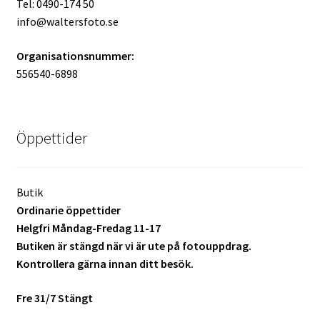
Tel: 0490-174 50
info@waltersfoto.se
Mitt konto
Organisationsnummer:
Varukorg
556540-6898
Walters Bloggen
Öppettider
Butik
Ordinarie öppettider
Helgfri Måndag-Fredag 11-17
Butiken är stängd när vi är ute på fotouppdrag.
Kontrollera gärna innan ditt besök.
Fre 31/7 Stängt