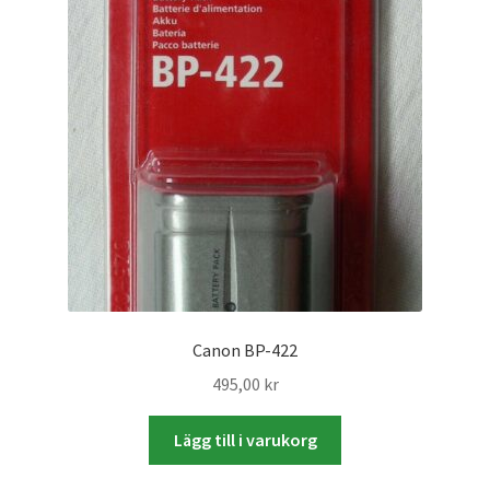
Batterier för Nikon
Batterier övriga
Film & Engångskameror
Arkivering
Rengöring & Vård
Fyndhörnan
Canon BP-422
Luppar & Förstoringsglas
495,00
kr
Begagnat & Fynd
Lägg till i varukorg
Studio & Ljuskontroll