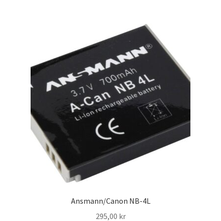
Skrivare & Tillbehör
Skanner
Övrigt
Fotokurs
Bildtjänster
Framkallning – Digitalt
Framkallning – Analogt
Ansmann/Canon NB-4L
295,00
kr