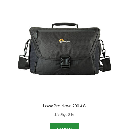
Batterier för Nikon
Batterier övriga
Film & Engångskameror
Arkivering
Rengöring & Vård
Fyndhörnan
Luppar & Förstoringsglas
LowePro Nova 200 AW
Begagnat & Fynd
1.995,00
kr
Studio & Ljuskontroll