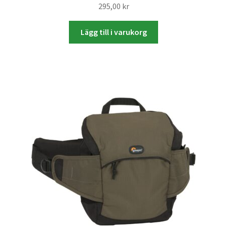
Studentplakat
295,00
kr
Canvasbilder
Lägg till i varukorg
Videoöverföring / Smalfilm
Julkort
Tackkort
Almanacka / Kalender
Fototryck
framkalla.se
Rädda dina raderade bilder