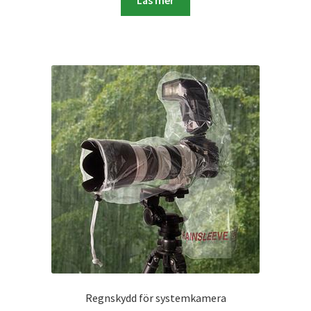
Läs mer
Skrivare & Tillbehör
Skanner
Övrigt
Fotokurs
Bildtjänster
Framkallning – Digitalt
Framkallning – Analogt
Regnskydd för systemkamera