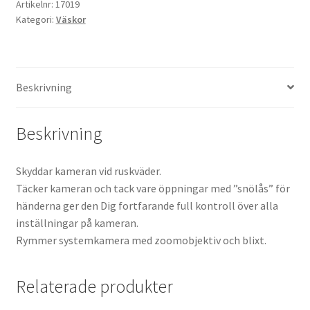
Artikelnr:
17019
Kategori:
Väskor
Kikare Tillbehör
Step-ringar
Beskrivning
DVD/CD/Tape
Beskrivning
Minneskort
Skyddar kameran vid ruskväder.
USB-minne / Hårddisk
Täcker kameran och tack vare öppningar med ”snölås” för
händerna ger den Dig fortfarande full kontroll över alla
Förvaring
inställningar på kameran.
Rymmer systemkamera med zoomobjektiv och blixt.
Kortläsare
Relaterade produkter
Batterier för Canon