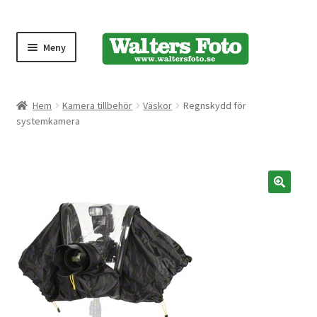
Meny
Produktmeny
Hem
Kamera tillbehör
Väskor
Regnskydd för
systemkamera
Expand
Kameror
underm
Bärremmar
🔍
Blixtar
Fjärrkontroller
Stativ