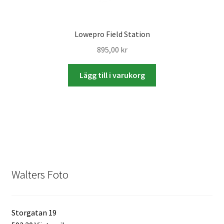
Skyltmaterial / Gatupratare
Lowepro Field Station
ID/ Körkort / Visumfoto
895,00
kr
Skadefoto / Försäkringsärenden
Lägg till i varukorg
Skolfoto / Idrottsförening
Nyfödda
Information
Walters Foto
Kontakt
Storgatan 19
Köpvillkor