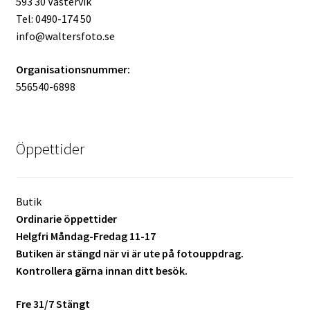
593 30 Västervik
Tel: 0490-174 50
Mitt konto
info@waltersfoto.se
Varukorg
Organisationsnummer:
556540-6898
Walters Bloggen
Öppettider
Butik
Ordinarie öppettider
Helgfri Måndag-Fredag 11-17
Butiken är stängd när vi är ute på fotouppdrag.
Kontrollera gärna innan ditt besök.
Fre 31/7 Stängt