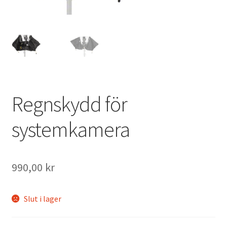
Väskor
Objektiv Canon
Objektiv Nikon
Objektiv övriga
Regnskydd för
Objektivlock
systemkamera
Motljusskydd
990,00
kr
Övriga objektivtillbehör & filter
Handkikare
Slut i lager
Tubkikare