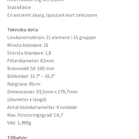
Batterier för Nikon
Stativfäste
En extremt skarp, ljusstark kort telezoom
Batterier övriga
Tekniska data:
Linskonstruktion: 21 element i 15 grupper
Film & Engångskameror
Minsta bländare: 16
Största bländare: 1,8
Arkivering
Filterdiameter: 82mm
Brännvidd: 50-100 mm
Rengöring & Vård
Bildvinkel: 31.7° – 16.2°
Närgräns: 95cm
Fyndhörnan
Dimensioner: 93,5mm x 170,7mm
(diameter x längd)
Luppar & Förstoringsglas
Antal bländarlameller: 9 rundade
Max. förstoringsgrad: 1:6,7
Begagnat & Fynd
Vikt: 1,490g
Tillbehör:
Studio & Ljuskontroll