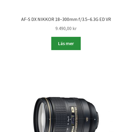
Studentplakat
Canvasbilder
AF-S DX NIKKOR 18–300mm f/3.5–6.3G ED VR
9.490,00
kr
Videoöverföring / Smalfilm
Läs mer
Julkort
Tackkort
Almanacka / Kalender
Fototryck
framkalla.se
Rädda dina raderade bilder