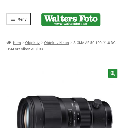
Meny
Produktmeny
Hem
Objektiv
Objektiv Nikon
SIGMA AF 50-100 f/1.8 DC
HSM Art Nikon AF (DX)
Expand
Kameror
underm
Bärremmar
🔍
Blixtar
Fjärrkontroller
Stativ