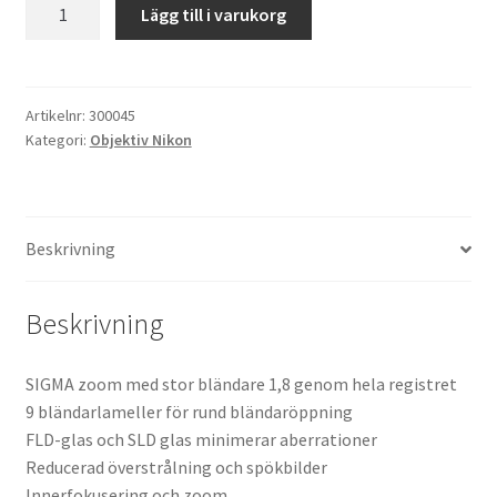
SIGMA
Lägg till i varukorg
AF
Kikare Tillbehör
50-
100
Step-ringar
f/1.8
Artikelnr:
300045
Kategori:
Objektiv Nikon
DC
DVD/CD/Tape
HSM
Art
Nikon
Minneskort
Beskrivning
AF
(DX)
USB-minne / Hårddisk
mängd
Beskrivning
Förvaring
SIGMA zoom med stor bländare 1,8 genom hela registret
Kortläsare
9 bländarlameller för rund bländaröppning
FLD-glas och SLD glas minimerar aberrationer
Batterier för Canon
Reducerad överstrålning och spökbilder
Innerfokusering och zoom