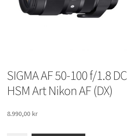
Väskor
Objektiv Canon
Objektiv Nikon
Objektiv övriga
Objektivlock
SIGMA AF 50-100 f/1.8 DC
Motljusskydd
HSM Art Nikon AF (DX)
Övriga objektivtillbehör & filter
8.990,00
kr
Handkikare
Tubkikare