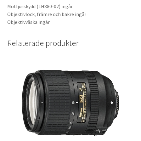
Motljusskydd (LH880-02) ingår
Objektivlock, främre och bakre ingår
Skrivare & Tillbehör
Objektivväska ingår
Skanner
Relaterade produkter
Övrigt
Fotokurs
Bildtjänster
Framkallning – Digitalt
Framkallning – Analogt