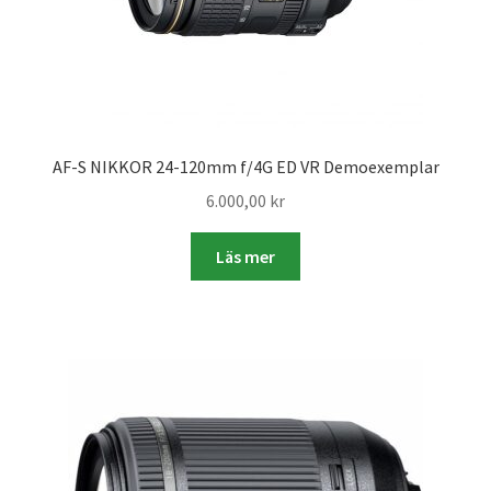
Skyltmaterial / Gatupratare
ID/ Körkort / Visumfoto
Skadefoto / Försäkringsärenden
AF-S NIKKOR 24-120mm f/4G ED VR Demoexemplar
6.000,00
kr
Skolfoto / Idrottsförening
Läs mer
Nyfödda
Information
Kontakt
Köpvillkor