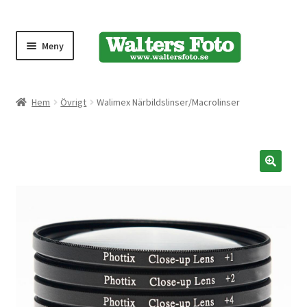
Meny
Produktmeny
Hem
Övrigt
Walimex Närbildslinser/Macrolinser
Expand
Kameror
underm
Bärremmar
🔍
Blixtar
Fjärrkontroller
Stativ