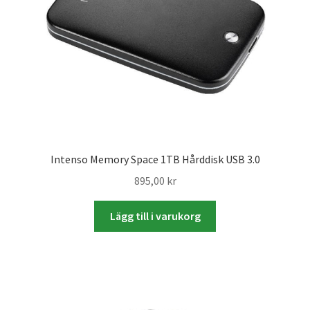
Skrivare & Tillbehör
Skanner
Övrigt
Fotokurs
Intenso Memory Space 1TB Hårddisk USB 3.0
895,00
kr
Bildtjänster
Lägg till i varukorg
Framkallning – Digitalt
Framkallning – Analogt