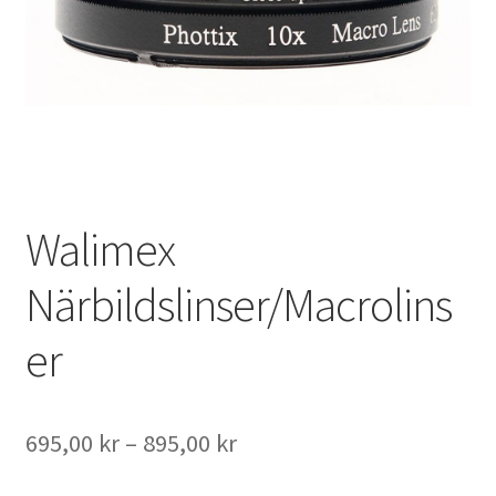
Väskor
Objektiv Canon
Objektiv Nikon
Objektiv övriga
Walimex
Objektivlock
Närbildslinser/Macrolins
Motljusskydd
er
Övriga objektivtillbehör & filter
Handkikare
Prisintervall:
695,00
kr
–
895,00
kr
695,00 kr
Tubkikare