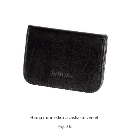
Skyltmaterial / Gatupratare
ID/ Körkort / Visumfoto
Skadefoto / Försäkringsärenden
Skolfoto / Idrottsförening
Nyfödda
Information
Kontakt
Hama minneskortsväska universell
Köpvillkor
95,00
kr