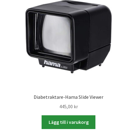
Studentplakat
Canvasbilder
Videoöverföring / Smalfilm
Julkort
Tackkort
Almanacka / Kalender
Diabetraktare-Hama Slide Viewer
Fototryck
445,00
kr
framkalla.se
Lägg till i varukorg
Rädda dina raderade bilder