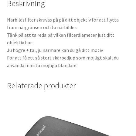
Beskrivning
Batterier för Nikon
Närbildsfilter skruvas på på ditt objektiv för att flytta
Batterier övriga
fram närgränsen och ta närbilder.
Tänk på att ta reda på vilken filterdiameter just ditt
Film & Engångskameror
objektiv har.
Ju högre + tal, ju närmare kan du gå ditt motiv.
Arkivering
För att få ett så stort skärpedjup som möjligt skall du
använda minsta möjliga bländare.
Rengöring & Vård
Relaterade produkter
Fyndhörnan
Luppar & Förstoringsglas
Begagnat & Fynd
Studio & Ljuskontroll