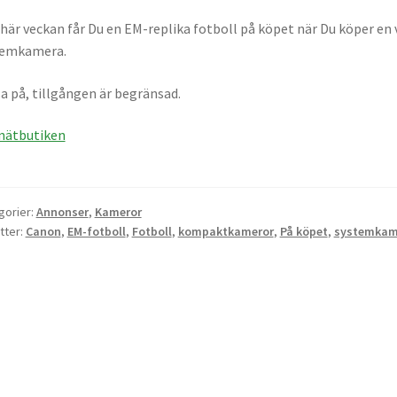
här veckan får Du en EM-replika fotboll på köpet när Du köper e
temkamera.
a på, tillgången är begränsad.
 nätbutiken
gorier:
Annonser
,
Kameror
tter:
Canon
,
EM-fotboll
,
Fotboll
,
kompaktkameror
,
På köpet
,
systemkam