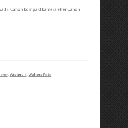
n valfri Canon kompaktkamera eller Canon
eror
,
Västervik
,
Walters Foto