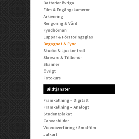
Batterier övriga
Film & Engångskameror
Arkivering
Rengöring & Vård
Fyndhörnan
Luppar & Förstoringsglas
Begagnat & Fynd
Studio & Ljuskontroll
Skrivare & Tillbehör
Skanner
Övrigt
Fotokurs
Bildtjänster
Framkallning – Digitalt
Framkallning – Analogt
Studentplakat
Canvasbilder
Videoöverföring / Smalfilm
Julkort