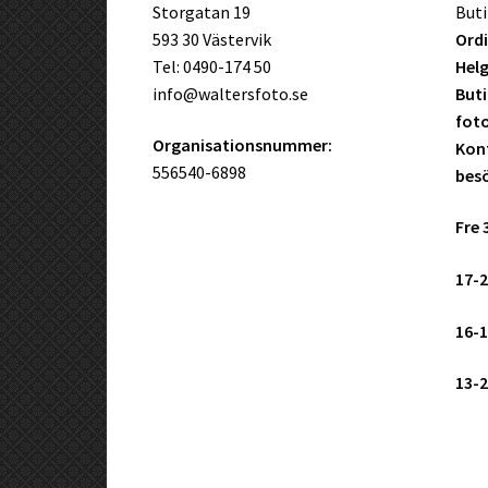
Storgatan 19
Buti
593 30 Västervik
Ordi
Tel: 0490-174 50
Helg
info@waltersfoto.se
Buti
fot
Organisationsnummer:
Kont
556540-6898
bes
Fre 
17-2
16-1
13-2