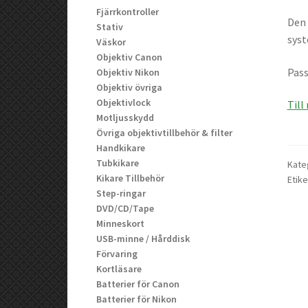
Fjärrkontroller
Den 
Stativ
sys
Väskor
Objektiv Canon
Pass
Objektiv Nikon
Objektiv övriga
Objektivlock
Till
Motljusskydd
Övriga objektivtillbehör & filter
Handkikare
Tubkikare
Kate
Kikare Tillbehör
Etike
Step-ringar
DVD/CD/Tape
Minneskort
USB-minne / Hårddisk
Förvaring
Kortläsare
Batterier för Canon
Batterier för Nikon