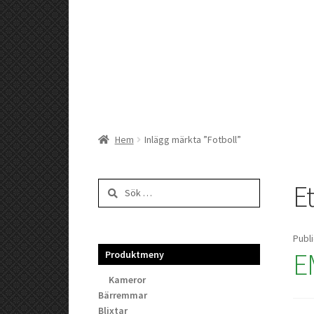
Hem
Inlägg märkta ”Fotboll”
Et
Sök
efter:
Publ
E
Produktmeny
Kameror
Bärremmar
Blixtar