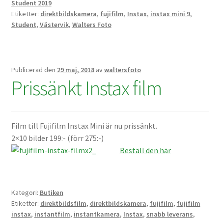
Student 2019
Etiketter:
direktbildskamera
,
fujifilm
,
Instax
,
instax mini 9
,
Skrivare & Tillbehör
Student
,
Västervik
,
Walters Foto
Skanner
Publicerad den
29 maj, 2018
av
waltersfoto
Övrigt
Prissänkt Instax film
Fotokurs
Film till Fujifilm Instax Mini är nu prissänkt.
Bildtjänster
2×10 bilder 199:- (förr 275:-)
Beställ den här
Framkallning – Digitalt
Kategori:
Butiken
Framkallning – Analogt
Etiketter:
direktbildsfilm
,
direktbildskamera
,
fujifilm
,
fujifilm
instax
,
instantfilm
,
instantkamera
,
Instax
,
snabb leverans
,