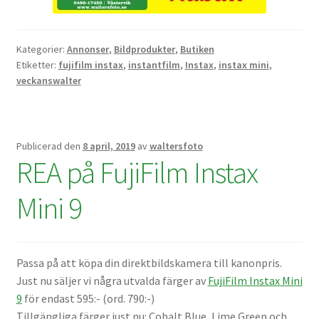
Kikare Tillbehör
Kategorier:
Annonser
,
Bildprodukter
,
Butiken
Etiketter:
fujifilm instax
,
instantfilm
,
Instax
,
instax mini
,
Step-ringar
veckanswalter
DVD/CD/Tape
Minneskort
Publicerad den
8 april, 2019
av
waltersfoto
REA på FujiFilm Instax
USB-minne / Hårddisk
Mini 9
Förvaring
Kortläsare
Passa på att köpa din direktbildskamera till kanonpris.
Just nu säljer vi några utvalda färger av
FujiFilm Instax Mini
Batterier för Canon
9
för endast 595:- (ord. 790:-)
Tillgängliga färger just nu: Cobalt Blue, Lime Green och