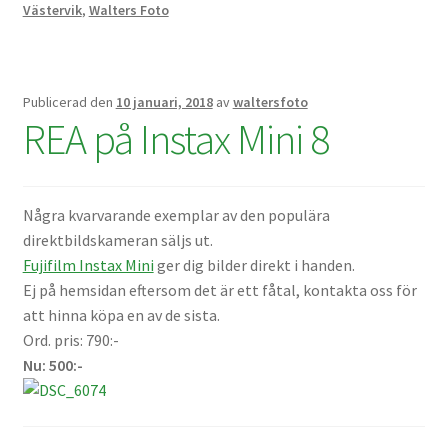
Studentplakat
Västervik
,
Walters Foto
Canvasbilder
Publicerad den
10 januari, 2018
av
waltersfoto
Videoöverföring / Smalfilm
REA på Instax Mini 8
Julkort
Tackkort
Några kvarvarande exemplar av den populära
direktbildskameran säljs ut.
Fujifilm Instax Mini
ger dig bilder direkt i handen.
Almanacka / Kalender
Ej på hemsidan eftersom det är ett fåtal, kontakta oss för
att hinna köpa en av de sista.
Fototryck
Ord. pris: 790:-
Nu: 500:-
framkalla.se
Rädda dina raderade bilder