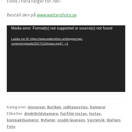
Finns i flera färger för 790:-
Mitt konto
Beställ den på
www.waltersfoto.se
Varukorg
Videospelare
Media error: Format(s) not supported or source(s) not found
Ladda ner fil: https://www.waltersfoto.se/bloggen/wp-
Walters Bloggen
content/uploads/2017/12/instax.mp4?_=1
Kategorier:
Annonser
,
Butiken
,
julklappstips
,
Kameror
Etiketter:
direktbildskamera
,
fujifilm instax
,
Instax
,
kompaktkameror
,
Nyheter
,
snabb leverans
,
Västervik
,
Walters
Foto