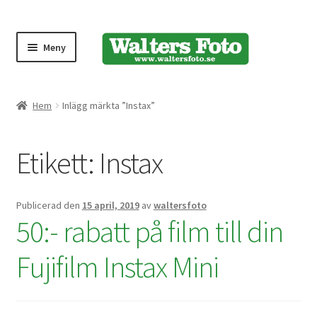
Meny
Produktmeny
Hem
Inlägg märkta ”Instax”
Expand
Kameror
Etikett:
Instax
underm
Bärremmar
Publicerad den
15 april, 2019
av
waltersfoto
Blixtar
50:- rabatt på film till din
Fjärrkontroller
Fujifilm Instax Mini
Stativ