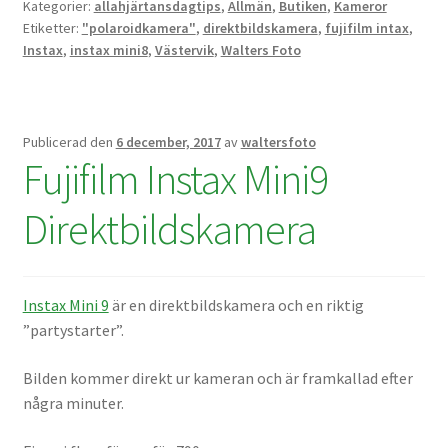
Kategorier:
allahjärtansdagtips
,
Allmän
,
Butiken
,
Kameror
Etiketter:
"polaroidkamera"
,
direktbildskamera
,
fujifilm intax
,
Skyltmaterial / Gatupratare
Instax
,
instax mini8
,
Västervik
,
Walters Foto
ID/ Körkort / Visumfoto
Skadefoto / Försäkringsärenden
Publicerad den
6 december, 2017
av
waltersfoto
Fujifilm Instax Mini9
Skolfoto / Idrottsförening
Direktbildskamera
Nyfödda
Instax Mini 9
är en direktbildskamera och en riktig
Information
”partystarter”.
Kontakt
Bilden kommer direkt ur kameran och är framkallad efter
några minuter.
Köpvillkor