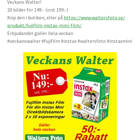
Veckans Walter!
Väskor
20 bilder för 149:- (ord. 199:-)
Köp den i butiken, eller på
https://www.waltersfoto.se/
Objektiv Canon
produkt/fujifilm-instax-mini-
film/
Erbjudandet gäller hela veckan
Objektiv Nikon
#veckanswalter #fujifilm #instax #waltersfoto #instaxmini
Objektiv övriga
Objektivlock
Motljusskydd
Övriga objektivtillbehör & filter
Handkikare
Tubkikare