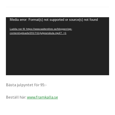
Väskor
Objektiv Canon
Videospelare
Media error: Format(s) not supported or source(s) not found
Ladda ner fil: https://www.waltersfoto.se/bloggen/wp-
Objektiv Nikon
content/uploads/2017/11/julgranskula.mp4?_=1
Objektiv övriga
Objektivlock
Motljusskydd
Bästa julpyntet för 95:-
Övriga objektivtillbehör & filter
Beställ här:
www.framkalla.se
Handkikare
Tubkikare