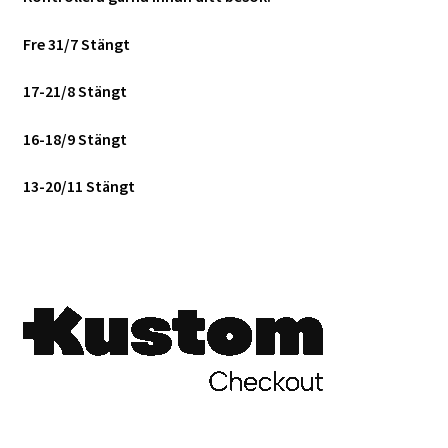
Studentplakat
Fre 31/7 Stängt
Canvasbilder
17-21/8 Stängt
Videoöverföring / Smalfilm
16-18/9 Stängt
Julkort
13-20/11 Stängt
Tackkort
Almanacka / Kalender
Fototryck
framkalla.se
Rädda dina raderade bilder