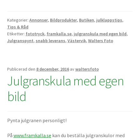
Kikare Tillbehör
Kategorier:
Annonser
,
Bildprodukter
,
Butiken
,
julklappstips
,
Tips & Råd
Step-ringar
Etiketter:
fototryck
,
framkalla.se
,
julgranskula med egen bild
,
Julgranspynt
,
snabb leverans
,
Västervik
,
Walters Foto
DVD/CD/Tape
Minneskort
Publicerad den
8 december, 2016
av
waltersfoto
Julgranskula med egen
USB-minne / Hårddisk
bild
Förvaring
Kortläsare
Pynta julgranen personligt!
Batterier för Canon
På
www.framkalla.se
kan du beställa julgranskulor med