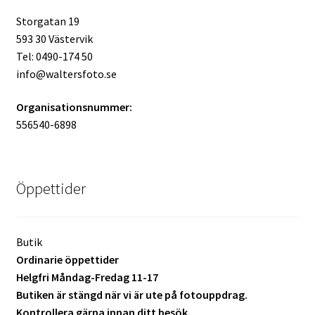
Storgatan 19
Skrivare & Tillbehör
593 30 Västervik
Tel: 0490-174 50
Skanner
info@waltersfoto.se
Organisationsnummer:
Övrigt
556540-6898
Fotokurs
Öppettider
Bildtjänster
Framkallning – Digitalt
Butik
Ordinarie öppettider
Helgfri Måndag-Fredag 11-17
Framkallning – Analogt
Butiken är stängd när vi är ute på fotouppdrag.
Kontrollera gärna innan ditt besök.