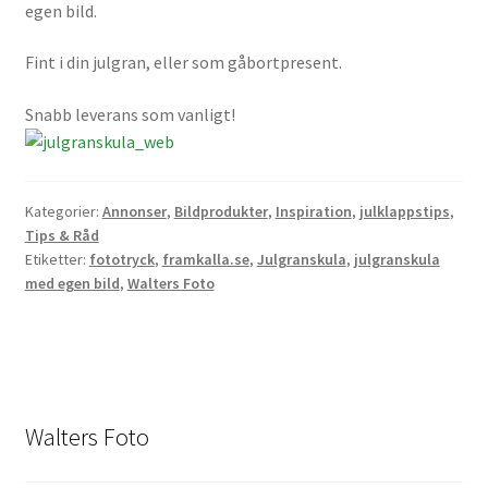
egen bild.
Batterier för Nikon
Fint i din julgran, eller som gåbortpresent.
Batterier övriga
Snabb leverans som vanligt!
Film & Engångskameror
Arkivering
Kategorier:
Annonser
,
Bildprodukter
,
Inspiration
,
julklappstips
,
Tips & Råd
Rengöring & Vård
Etiketter:
fototryck
,
framkalla.se
,
Julgranskula
,
julgranskula
med egen bild
,
Walters Foto
Fyndhörnan
Luppar & Förstoringsglas
Begagnat & Fynd
Walters Foto
Studio & Ljuskontroll