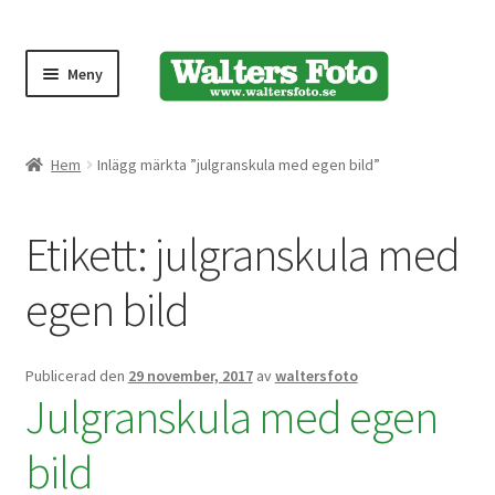
Meny
Produktmeny
Hem
Inlägg märkta ”julgranskula med egen bild”
Expand
Kameror
Etikett:
julgranskula med
underm
Bärremmar
egen bild
Blixtar
Publicerad den
29 november, 2017
av
waltersfoto
Fjärrkontroller
Julgranskula med egen
bild
Stativ