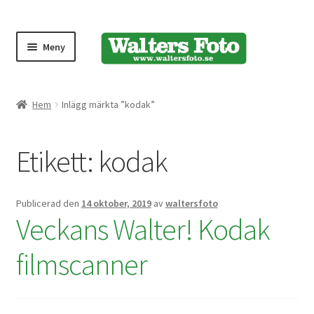
Meny
Produktmeny
Hem
Inlägg märkta ”kodak”
Expand
Kameror
Etikett:
kodak
underm
Bärremmar
Publicerad den
14 oktober, 2019
av
waltersfoto
Blixtar
Veckans Walter! Kodak
Fjärrkontroller
filmscanner
Stativ