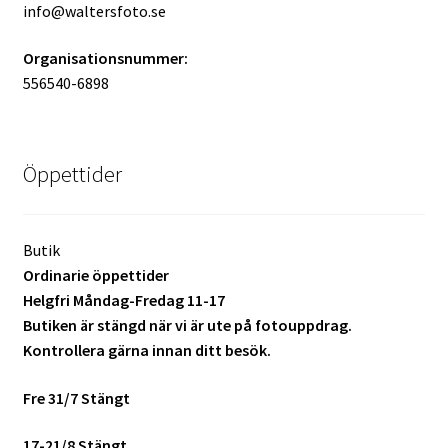
info@waltersfoto.se
Batterier för Nikon
Organisationsnummer:
Batterier övriga
556540-6898
Film & Engångskameror
Öppettider
Arkivering
Rengöring & Vård
Butik
Ordinarie öppettider
Fyndhörnan
Helgfri Måndag-Fredag 11-17
Butiken är stängd när vi är ute på fotouppdrag.
Luppar & Förstoringsglas
Kontrollera gärna innan ditt besök.
Begagnat & Fynd
Fre 31/7 Stängt
17-21/8 Stängt
Studio & Ljuskontroll