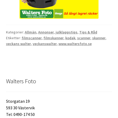
Kikare Tillbehör
Step-ringar
Kategorier:
Allmän
,
Annonser
,
julklappstips
,
Tips & Råd
Etiketter:
filmscanner
,
filmskanner
,
kodak
,
scanner
,
skanner
,
DVD/CD/Tape
veckans walter
,
veckanswalter
,
www.waltersfoto.se
Minneskort
USB-minne / Hårddisk
Walters Foto
Förvaring
Kortläsare
Storgatan 19
593 30 Västervik
Batterier för Canon
Tel: 0490-174 50