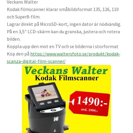
Veckans Walter
Väskor
Kodak filmscanner klarar småbildsformat 135, 126, 110
och Super8-film.
Objektiv Canon
Lagrar direkt på MicroSD-kort, ingen dator är nödvändig.
På en 3,5″ LCD-skärm kan du granska, justera och rotera
Objektiv Nikon
bilden.
Koppla upp den mot en TV och se bilderna i storformat
Objektiv övriga
Köp den på
https://www.waltersfoto.se/
produkt/kodak-
scanza-digital-
film-scanner/
Objektivlock
Motljusskydd
Övriga objektivtillbehör & filter
Handkikare
Tubkikare