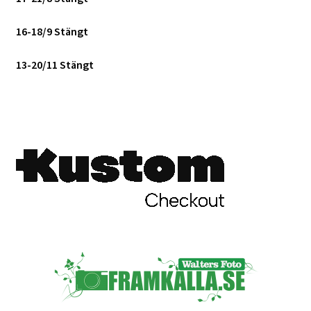
16-18/9 Stängt
Skrivare & Tillbehör
13-20/11 Stängt
Skanner
Övrigt
Fotokurs
Bildtjänster
Framkallning – Digitalt
Framkallning – Analogt