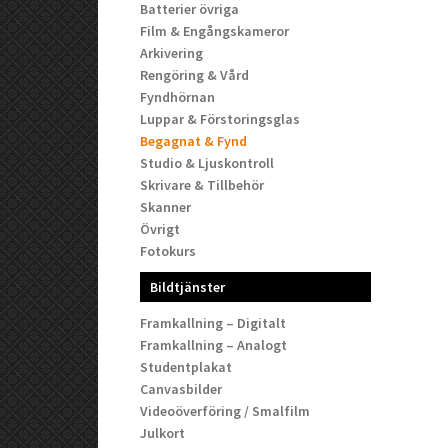
Batterier övriga
Film & Engångskameror
Arkivering
Rengöring & Vård
Fyndhörnan
Luppar & Förstoringsglas
Begagnat & Fynd
Studio & Ljuskontroll
Skrivare & Tillbehör
Skanner
Övrigt
Fotokurs
Bildtjänster
Framkallning – Digitalt
Framkallning – Analogt
Studentplakat
Canvasbilder
Videoöverföring / Smalfilm
Julkort