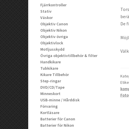
Fjärrkontroller
Tors
Stativ
berä
Väskor
De f
Objektiv Canon
Objektiv Nikon
Objektiv övriga
Möjl
Objektivlock
Motljusskydd
Väl
Övriga objektivtillbehör & filter
Handkikare
Tubkikare
Kikare Tillbehör
Kate
Step-ringar
Etike
DVD/CD/Tape
kom
Minneskort
Foto
USB-minne / Hårddisk
Förvaring
Kortläsare
Batterier för Canon
Batterier för Nikon