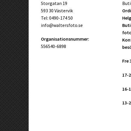
Storgatan 19
Buti
593 30 Västervik
Ordi
Tel: 0490-174 50
Helg
info@waltersfoto.se
Buti
fot
Organisationsnummer:
Kont
556540-6898
bes
Fre 
17-2
16-1
13-2