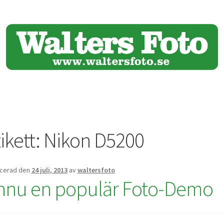
ikett:
Nikon D5200
icerad den
24 juli, 2013
av
waltersfoto
nnu en populär Foto-Demo