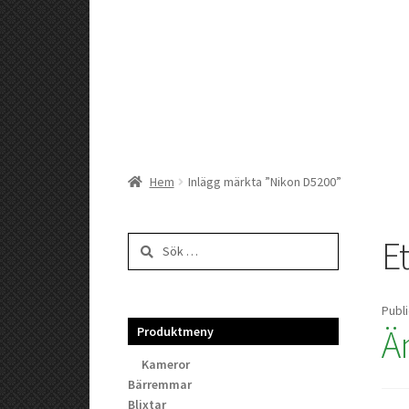
Hem
Inlägg märkta ”Nikon D5200”
Et
Sök
efter:
Publ
Ä
Produktmeny
Kameror
Bärremmar
Blixtar