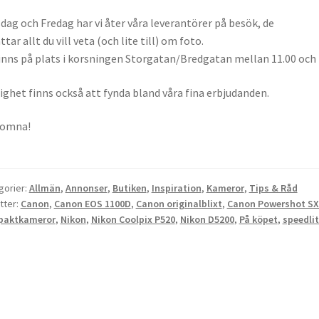
dag och Fredag har vi åter
våra leverantörer på besök, de
ttar allt du vill veta (och lite till) om foto.
inns på plats i korsningen Storgatan/Bredgatan mellan 11.00 och 
ighet finns också att fynda bland våra fina erbjudanden.
komna!
gorier:
Allmän
,
Annonser
,
Butiken
,
Inspiration
,
Kameror
,
Tips & Råd
tter:
Canon
,
Canon EOS 1100D
,
Canon originalblixt
,
Canon Powershot SX
paktkameror
,
Nikon
,
Nikon Coolpix P520
,
Nikon D5200
,
På köpet
,
speedlit