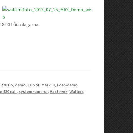
18.00 båda dagarna.
 270 HS
,
demo
,
EOS 5D Mark III
,
Foto-demo
,
e 430 exII
,
systemkameror
,
Västervik
,
Walters