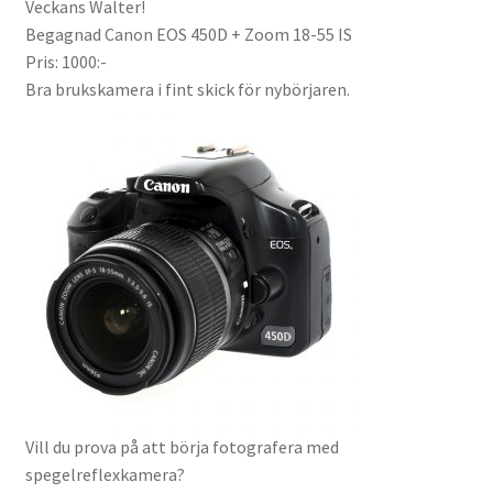
Veckans Walter!
Väskor
Begagnad Canon EOS 450D + Zoom 18-55 IS
Pris: 1000:-
Objektiv Canon
Bra brukskamera i fint skick för nybörjaren.
Objektiv Nikon
Objektiv övriga
Objektivlock
Motljusskydd
Övriga objektivtillbehör & filter
Handkikare
Vill du prova på att börja fotografera med
spegelreflexkamera?
Tubkikare