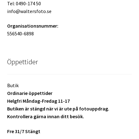
Tel: 0490-174 50
Batterier för Nikon
info@waltersfoto.se
Batterier övriga
Organisationsnummer:
556540-6898
Film & Engångskameror
Arkivering
Öppettider
Rengöring & Vård
Butik
Fyndhörnan
Ordinarie öppettider
Helgfri Måndag-Fredag 11-17
Luppar & Förstoringsglas
Butiken är stängd när vi är ute på fotouppdrag.
Kontrollera gärna innan ditt besök.
Begagnat & Fynd
Fre 31/7 Stängt
Studio & Ljuskontroll