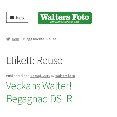
Meny
Produktmeny
Hem
Inlägg märkta ”Reuse”
Expand
Kameror
Etikett:
Reuse
underm
Bärremmar
Publicerad den
27 maj, 2019
av
waltersfoto
Blixtar
Veckans Walter!
Fjärrkontroller
Begagnad DSLR
Stativ