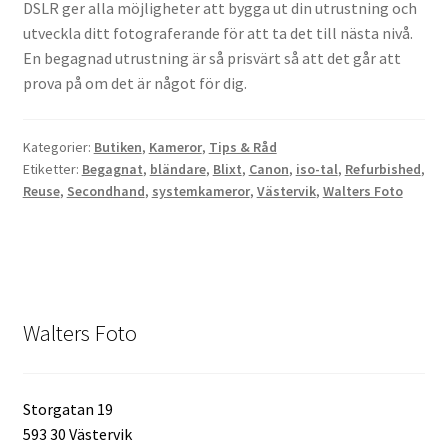
DSLR ger alla möjligheter att bygga ut din utrustning och
utveckla ditt fotograferande för att ta det till nästa nivå.
Kikare Tillbehör
En begagnad utrustning är så prisvärt så att det går att
prova på om det är något för dig.
Step-ringar
Kategorier:
Butiken
,
Kameror
,
Tips & Råd
DVD/CD/Tape
Etiketter:
Begagnat
,
bländare
,
Blixt
,
Canon
,
iso-tal
,
Refurbished
,
Reuse
,
Secondhand
,
systemkameror
,
Västervik
,
Walters Foto
Minneskort
USB-minne / Hårddisk
Förvaring
Walters Foto
Kortläsare
Storgatan 19
Batterier för Canon
593 30 Västervik