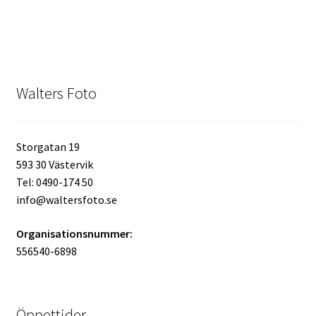
Batterier för Nikon
Batterier övriga
Walters Foto
Film & Engångskameror
Arkivering
Storgatan 19
593 30 Västervik
Rengöring & Vård
Tel: 0490-174 50
info@waltersfoto.se
Fyndhörnan
Organisationsnummer:
Luppar & Förstoringsglas
556540-6898
Begagnat & Fynd
Öppettider
Studio & Ljuskontroll