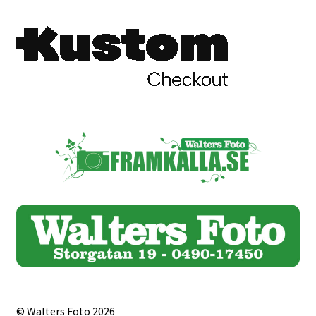
Studentplakat
Canvasbilder
Videoöverföring / Smalfilm
Julkort
Tackkort
Almanacka / Kalender
Fototryck
framkalla.se
Rädda dina raderade bilder
© Walters Foto 2026