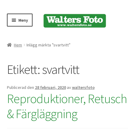
Meny
Produktmeny
Hem
Inlägg märkta ”svartvitt”
Expand
Kameror
Etikett:
svartvitt
underm
Bärremmar
Publicerad den
28 februari, 2020
av
waltersfoto
Blixtar
Reproduktioner, Retusch
Fjärrkontroller
& Färgläggning
Stativ