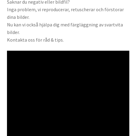
Saknar du negativ eller bildfil?
Väskor
Inga problem, vi reproducerar, retuscherar och förstorar
dina bilder.
Objektiv Canon
Nu kan vi också hjälpa dig med färgläggning av svartvita
bilder.
Objektiv Nikon
Kontakta oss för råd & tips.
Objektiv övriga
Objektivlock
Motljusskydd
Övriga objektivtillbehör & filter
Handkikare
Tubkikare