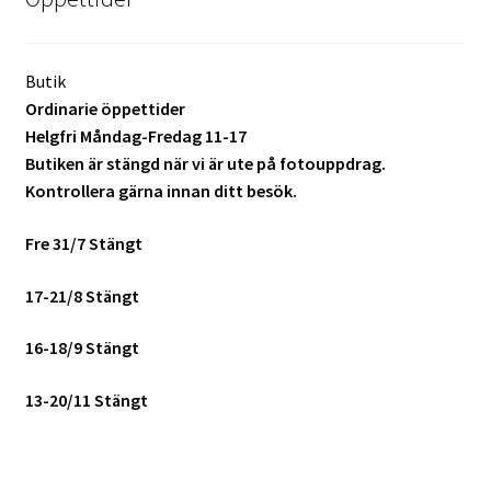
Skrivare & Tillbehör
Butik
Ordinarie öppettider
Skanner
Helgfri Måndag-Fredag 11-17
Butiken är stängd när vi är ute på fotouppdrag.
Övrigt
Kontrollera gärna innan ditt besök.
Fotokurs
Fre 31/7 Stängt
17-21/8 Stängt
Bildtjänster
16-18/9 Stängt
Framkallning – Digitalt
13-20/11 Stängt
Framkallning – Analogt