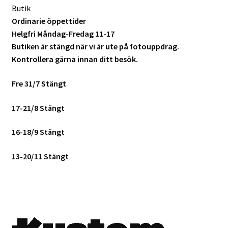
Butik
Skyltmaterial / Gatupratare
Ordinarie öppettider
Helgfri Måndag-Fredag 11-17
ID/ Körkort / Visumfoto
Butiken är stängd när vi är ute på fotouppdrag.
Kontrollera gärna innan ditt besök.
Skadefoto / Försäkringsärenden
Fre 31/7 Stängt
Skolfoto / Idrottsförening
17-21/8 Stängt
Nyfödda
16-18/9 Stängt
13-20/11 Stängt
Information
Kontakt
Köpvillkor