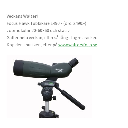
Väskor
Veckans Walter!
Objektiv Canon
Focus Hawk Tubkikare 1490:- (ord. 2490:-)
zoomokular 20-60×60 och stativ
Objektiv Nikon
Gäller hela veckan, eller så långt lagret räcker.
Köp den i butiken, eller på
www.waltersfoto.se
Objektiv övriga
Objektivlock
Motljusskydd
Övriga objektivtillbehör & filter
Handkikare
Tubkikare