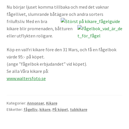
Nu börjar ljuset komma tillbaka och med det vaknar
fågellivet, slumrande båtägare och andra sorters
Skrivare & Tillbehör
friluftsliv. Med en bra
kikare
blir promenaden, båtturen
Skanner
eller utflykten roligare.
Övrigt
Köp en valfri kikare före den 31 Mars, och få en fågelbok
värde 95:- på köpet.
Fotokurs
(ange ”fågelbok erbjudandet” vid köpet).
Se alla Våra kikare på:
www.waltersfoto.se
Bildtjänster
Framkallning – Digitalt
Kategorier:
Annonser
,
Kikare
Etiketter:
fågelliv
,
kikare
,
På köpet
,
tubkikare
Framkallning – Analogt