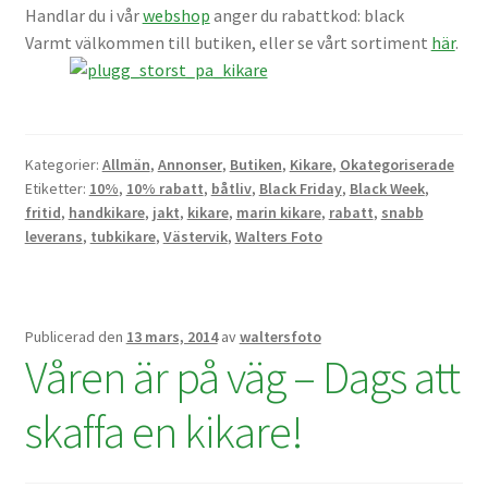
Handlar du i vår
webshop
anger du rabattkod: black
Batterier för Nikon
Varmt välkommen till butiken, eller se vårt sortiment
här
.
Batterier övriga
Film & Engångskameror
Kategorier:
Allmän
,
Annonser
,
Butiken
,
Kikare
,
Okategoriserade
Etiketter:
10%
,
10% rabatt
,
båtliv
,
Black Friday
,
Black Week
,
Arkivering
fritid
,
handkikare
,
jakt
,
kikare
,
marin kikare
,
rabatt
,
snabb
leverans
,
tubkikare
,
Västervik
,
Walters Foto
Rengöring & Vård
Fyndhörnan
Publicerad den
13 mars, 2014
av
waltersfoto
Våren är på väg – Dags att
Luppar & Förstoringsglas
skaffa en kikare!
Begagnat & Fynd
Studio & Ljuskontroll