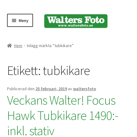
Meny
Produktmeny
Hem
Inlägg märkta ”tubkikare”
Expand
Kameror
Etikett:
tubkikare
underm
Bärremmar
Publicerad den
25 februari, 2019
av
waltersfoto
Blixtar
Veckans Walter! Focus
Fjärrkontroller
Hawk Tubkikare 1490:-
inkl. stativ
Stativ