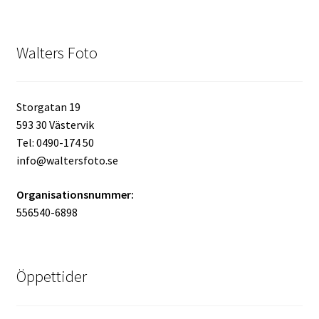
Studentplakat
Canvasbilder
Walters Foto
Videoöverföring / Smalfilm
Storgatan 19
Julkort
593 30 Västervik
Tel: 0490-174 50
Tackkort
info@waltersfoto.se
Almanacka / Kalender
Organisationsnummer:
556540-6898
Fototryck
framkalla.se
Öppettider
Rädda dina raderade bilder