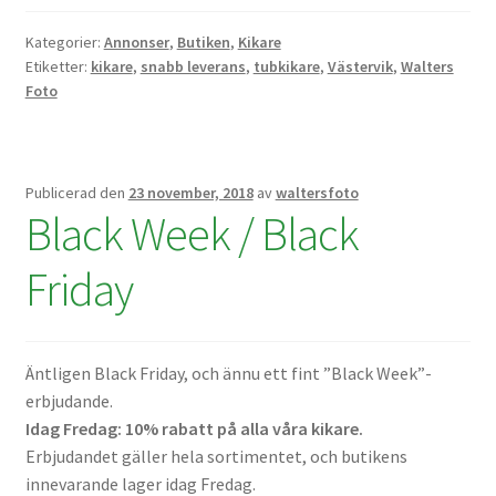
Kategorier:
Annonser
,
Butiken
,
Kikare
Kikare Tillbehör
Etiketter:
kikare
,
snabb leverans
,
tubkikare
,
Västervik
,
Walters
Foto
Step-ringar
DVD/CD/Tape
Publicerad den
23 november, 2018
av
waltersfoto
Black Week / Black
Minneskort
Friday
USB-minne / Hårddisk
Förvaring
Äntligen Black Friday, och ännu ett fint ”Black Week”-
erbjudande.
Kortläsare
Idag Fredag: 10% rabatt på alla våra kikare.
Erbjudandet gäller hela sortimentet, och butikens
Batterier för Canon
innevarande lager idag Fredag.