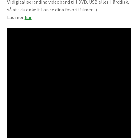
Vi digitaliserar dina videoband till DVD, USB eller Hårddisk,
Väskor
så att du enkelt kan se dina favoritfilmer:-)
Läs mer
här
Objektiv Canon
Objektiv Nikon
Objektiv övriga
Objektivlock
Motljusskydd
Övriga objektivtillbehör & filter
Handkikare
Tubkikare