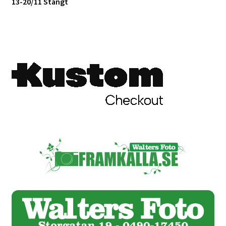
13-20/11 Stängt
Skyltmaterial / Gatupratare
ID/ Körkort / Visumfoto
Skadefoto / Försäkringsärenden
Skolfoto / Idrottsförening
Nyfödda
Information
Kontakt
Köpvillkor