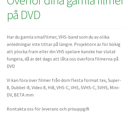
Batterier för Nikon
på DVD
Batterier övriga
Har du gamla smalfilmer, VHS-band som du av olika
Film & Engångskameror
anledningar inte tittar på längre. Projektorn är för bökig
att plocka fram eller din VHS spelare kanske har slutat
Arkivering
fungera, då är det dags att låta oss överföra filmerna på
DVD
Rengöring & Vård
Vi kan föra över filmer från dom flesta format tex, Super-
Fyndhörnan
8, Dubbel-8, Video 8, Hi8, VHS-C, VHS, SVHS-C, SVHS, Mini-
DV, BETA mm
Luppar & Förstoringsglas
Kontakta oss för leverans och prisuppgift
Begagnat & Fynd
Studio & Ljuskontroll