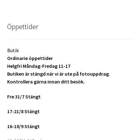
Studentplakat
Canvasbilder
Öppettider
Videoöverföring / Smalfilm
Julkort
Butik
Ordinarie öppettider
Helgfri Måndag-Fredag 11-17
Tackkort
Butiken är stängd när vi är ute på fotouppdrag.
Kontrollera gärna innan ditt besök.
Almanacka / Kalender
Fre 31/7 Stängt
Fototryck
17-21/8 Stängt
framkalla.se
16-18/9 Stängt
Rädda dina raderade bilder