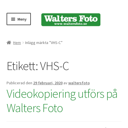
Meny
Produktmeny
Hem
Inlägg märkta ”VHS-C”
Expand
Kameror
Etikett:
VHS-C
underm
Bärremmar
Publicerad den
29 februari, 2020
av
waltersfoto
Blixtar
Videokopiering utförs på
Fjärrkontroller
Walters Foto
Stativ