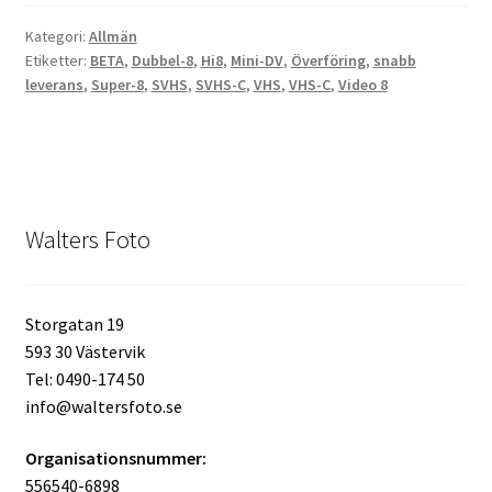
Kategori:
Allmän
Skrivare & Tillbehör
Etiketter:
BETA
,
Dubbel-8
,
Hi8
,
Mini-DV
,
Överföring
,
snabb
leverans
,
Super-8
,
SVHS
,
SVHS-C
,
VHS
,
VHS-C
,
Video 8
Skanner
Övrigt
Fotokurs
Walters Foto
Bildtjänster
Storgatan 19
593 30 Västervik
Framkallning – Digitalt
Tel: 0490-174 50
info@waltersfoto.se
Framkallning – Analogt
Organisationsnummer:
556540-6898