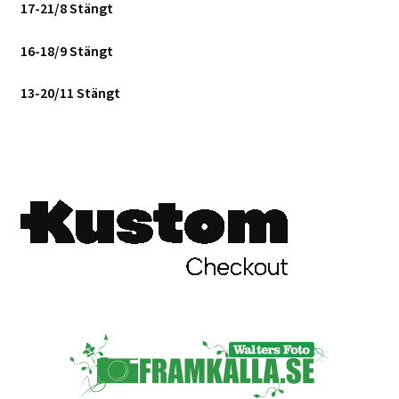
17-21/8 Stängt
Skrivare & Tillbehör
16-18/9 Stängt
Skanner
13-20/11 Stängt
Övrigt
Fotokurs
Bildtjänster
Framkallning – Digitalt
Framkallning – Analogt