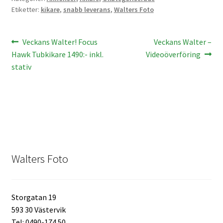
Etiketter:
kikare
,
snabb leverans
,
Walters Foto
Kikare Tillbehör
Inläggsnavigering
Föregående
Nästa
Veckans Walter! Focus
Veckans Walter –
Step-ringar
inlägg:
inlägg:
Hawk Tubkikare 1490:- inkl.
Videoöverföring
stativ
DVD/CD/Tape
Minneskort
USB-minne / Hårddisk
Förvaring
Walters Foto
Kortläsare
Storgatan 19
Batterier för Canon
593 30 Västervik
Tel: 0490-174 50