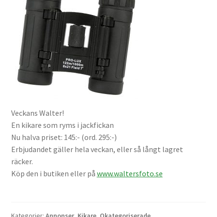
Väskor
Objektiv Canon
Objektiv Nikon
Objektiv övriga
Objektivlock
Veckans Walter!
En kikare som ryms i jackfickan
Motljusskydd
Nu halva priset: 145:- (ord. 295:-)
Erbjudandet gäller hela veckan, eller så långt lagret
räcker.
Övriga objektivtillbehör & filter
Köp den i butiken eller på
www.waltersfoto.se
Handkikare
Tubkikare
Kategorier:
Annonser
,
Kikare
,
Okategoriserade