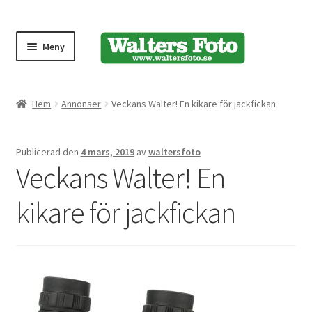
Meny
Produktmeny
Hem
Annonser
Veckans Walter! En kikare för jackfickan
Expand
Kameror
Publicerad den
4 mars, 2019
av
waltersfoto
underm
Veckans Walter! En
Bärremmar
kikare för jackfickan
Blixtar
Fjärrkontroller
Stativ