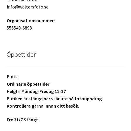
Batterier för Nikon
info@waltersfoto.se
Organisationsnummer:
Batterier övriga
556540-6898
Film & Engångskameror
Arkivering
Öppettider
Rengöring & Vård
Butik
Ordinarie öppettider
Fyndhörnan
Helgfri Måndag-Fredag 11-17
Butiken är stängd när vi är ute på fotouppdrag.
Luppar & Förstoringsglas
Kontrollera gärna innan ditt besök.
Begagnat & Fynd
Fre 31/7 Stängt
Studio & Ljuskontroll