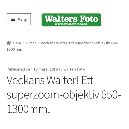
Meny
Produktmeny
Hem
Allmän
Veckans Walter! Ett superzoom-objektiv 650-
1300mm.
Expand
Kameror
underm
Publicerad den
18 mars, 2019
av
waltersfoto
Bärremmar
Veckans Walter! Ett
Blixtar
superzoom-objektiv 650-
Fjärrkontroller
1300mm.
Stativ