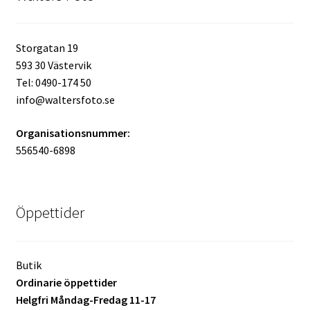
Batterier för Nikon
Storgatan 19
Batterier övriga
593 30 Västervik
Tel: 0490-174 50
Film & Engångskameror
info@waltersfoto.se
Arkivering
Organisationsnummer:
556540-6898
Rengöring & Vård
Fyndhörnan
Öppettider
Luppar & Förstoringsglas
Butik
Begagnat & Fynd
Ordinarie öppettider
Helgfri Måndag-Fredag 11-17
Studio & Ljuskontroll