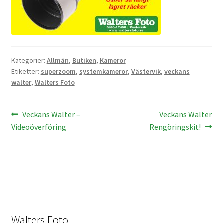
Kikare Tillbehör
Step-ringar
Kategorier:
Allmän
,
Butiken
,
Kameror
Etiketter:
superzoom
,
systemkameror
,
Västervik
,
veckans
DVD/CD/Tape
walter
,
Walters Foto
Minneskort
Inläggsnavigering
Föregående
Nästa
Veckans Walter –
Veckans Walter
inlägg:
inlägg:
Videoöverföring
Rengöringskit!
USB-minne / Hårddisk
Förvaring
Kortläsare
Batterier för Canon
Walters Foto