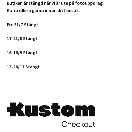
Butiken är stängd när vi är ute på fotouppdrag.
Kontrollera gärna innan ditt besök.
Skrivare & Tillbehör
Fre 31/7 Stängt
Skanner
17-21/8 Stängt
Övrigt
16-18/9 Stängt
Fotokurs
13-20/11 Stängt
Bildtjänster
Framkallning – Digitalt
Framkallning – Analogt