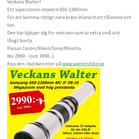
Veckans Walter!
Väskor
Ett superzoom-objektiv 650-1300mm.
För att komma riktigt nära krävs ibland stort tålamod och
Objektiv Canon
list.
Den här hjälper dig för motiven som är extra små och
Objektiv Nikon
långt borta.
Passar Canon/Nikon/Sony/Minolta
Objektiv övriga
Nu: 2990:- (ord. 3990:-)
Köp den i butiken eller på
www.waltersfoto.se
Objektivlock
Motljusskydd
Övriga objektivtillbehör & filter
Handkikare
Tubkikare