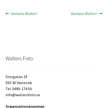
Kikare Tillbehör
Inläggsnavigering
Föregående
Nästa
Veckans Walter!
Veckans Walter!
inlägg:
inlägg:
Step-ringar
DVD/CD/Tape
Minneskort
Walters Foto
USB-minne / Hårddisk
Förvaring
Storgatan 19
593 30 Västervik
Kortläsare
Tel: 0490-174 50
info@waltersfoto.se
Batterier för Canon
Organisationsnummer: