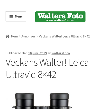
Meny
Produktmeny
Hem
Annonser
Veckans Walter! Leica Ultravid 8×42
Expand
Kameror
Publicerad den
10 juni, 2019
av
waltersfoto
underm
Veckans Walter! Leica
Bärremmar
Ultravid 8×42
Blixtar
Fjärrkontroller
Stativ