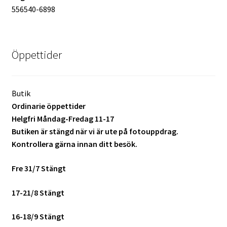
556540-6898
Batterier för Nikon
Batterier övriga
Öppettider
Film & Engångskameror
Arkivering
Butik
Ordinarie öppettider
Rengöring & Vård
Helgfri Måndag-Fredag 11-17
Butiken är stängd när vi är ute på fotouppdrag.
Kontrollera gärna innan ditt besök.
Fyndhörnan
Fre 31/7 Stängt
Luppar & Förstoringsglas
17-21/8 Stängt
Begagnat & Fynd
16-18/9 Stängt
Studio & Ljuskontroll