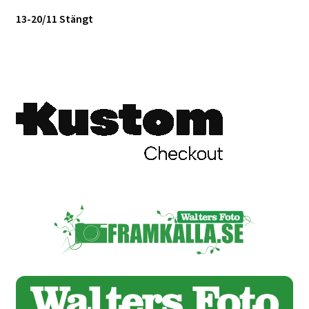
13-20/11 Stängt
Skrivare & Tillbehör
Skanner
Övrigt
Fotokurs
Bildtjänster
Framkallning – Digitalt
Framkallning – Analogt