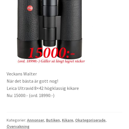
Väskor
Objektiv Canon
Objektiv Nikon
Objektiv övriga
Objektivlock
Veckans Walter
När det bästa är gott nog!
Motljusskydd
Leica Ultravid 8×42 högklassig kikare
Nu: 15000:- (ord. 18990:-)
Övriga objektivtillbehör & filter
Handkikare
Kategorier:
Annonser
,
Butiken
,
Kikare
,
Okategoriserade
,
Övervakning
Tubkikare