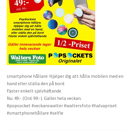
Väskor
Objektiv Canon
Objektiv Nikon
Objektiv övriga
Objektivlock
smartphone hållare: Hjälper dig att hålla mobilen med en
Motljusskydd
hand eller ställa den på bord
Fäster enkelt självhäftande
Nu: 49:- (Ord. 99:-). Gäller hela veckan.
Övriga objektivtillbehör & filter
#popsocket #veckanswalter #waltersfoto #halvapriset
#smartphonehållare #selfie
Handkikare
Tubkikare