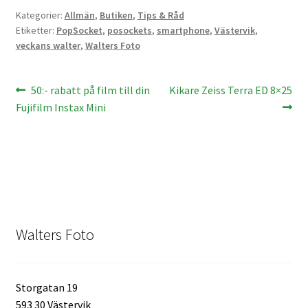
Kategorier:
Allmän
,
Butiken
,
Tips & Råd
Etiketter:
PopSocket
,
posockets
,
smartphone
,
Västervik
,
Kikare Tillbehör
veckans walter
,
Walters Foto
Step-ringar
Inläggsnavigering
Föregående
Nästa
50:- rabatt på film till din
Kikare Zeiss Terra ED 8×25
DVD/CD/Tape
inlägg:
inlägg:
Fujifilm Instax Mini
Minneskort
USB-minne / Hårddisk
Förvaring
Walters Foto
Kortläsare
Batterier för Canon
Storgatan 19
593 30 Västervik