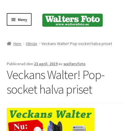
Meny
Produktmeny
Hem
Allmän
Veckans Walter! Pop-socket halva priset
Expand
Kameror
Publicerad den
23 april, 2019
av
waltersfoto
underm
Veckans Walter! Pop-
Bärremmar
socket halva priset
Blixtar
Fjärrkontroller
Stativ