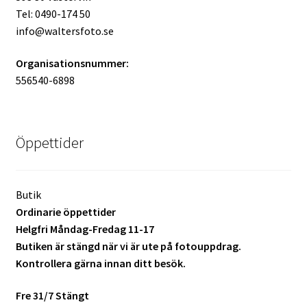
Tel: 0490-174 50
Batterier för Nikon
info@waltersfoto.se
Batterier övriga
Organisationsnummer:
556540-6898
Film & Engångskameror
Arkivering
Öppettider
Rengöring & Vård
Butik
Fyndhörnan
Ordinarie öppettider
Helgfri Måndag-Fredag 11-17
Luppar & Förstoringsglas
Butiken är stängd när vi är ute på fotouppdrag.
Kontrollera gärna innan ditt besök.
Begagnat & Fynd
Fre 31/7 Stängt
Studio & Ljuskontroll