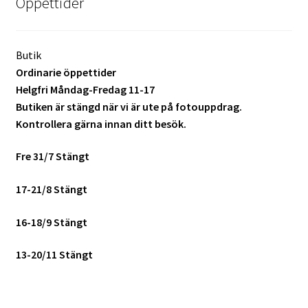
Öppettider
Skrivare & Tillbehör
Butik
Skanner
Ordinarie öppettider
Helgfri Måndag-Fredag 11-17
Butiken är stängd när vi är ute på fotouppdrag.
Övrigt
Kontrollera gärna innan ditt besök.
Fotokurs
Fre 31/7 Stängt
17-21/8 Stängt
Bildtjänster
16-18/9 Stängt
Framkallning – Digitalt
13-20/11 Stängt
Framkallning – Analogt