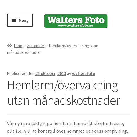
Meny
Produktmeny
Hem
Annonser
Hemlarm/övervakning utan
månadskostnader
Expand
Kameror
underm
Publicerad den
25 oktober, 2018
av
waltersfoto
Bärremmar
Hemlarm/övervakning
Blixtar
utan månadskostnader
Fjärrkontroller
Vår nya produktgrupp hemlarm har väckt stort intresse,
Stativ
allt fler vill ha kontroll över hemmet och dess omgivning.