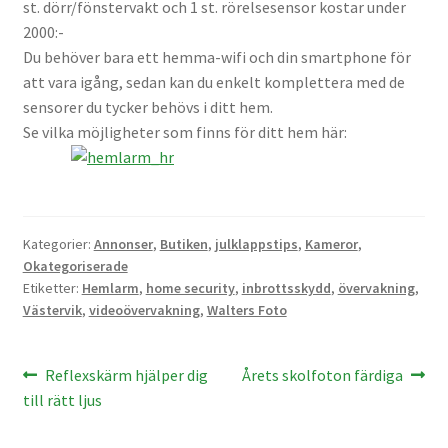
st. dörr/fönstervakt och 1 st. rörelsesensor kostar under
2000:-
Kikare Tillbehör
Du behöver bara ett hemma-wifi och din smartphone för
att vara igång, sedan kan du enkelt komplettera med de
Step-ringar
sensorer du tycker behövs i ditt hem.
Se vilka möjligheter som finns för ditt hem här:
DVD/CD/Tape
Minneskort
Kategorier:
Annonser
,
Butiken
,
julklappstips
,
Kameror
,
USB-minne / Hårddisk
Okategoriserade
Etiketter:
Hemlarm
,
home security
,
inbrottsskydd
,
övervakning
,
Västervik
,
videoövervakning
,
Walters Foto
Förvaring
Kortläsare
Inläggsnavigering
Föregående
Nästa
Reflexskärm hjälper dig
Årets skolfoton färdiga
inlägg:
inlägg:
till rätt ljus
Batterier för Canon