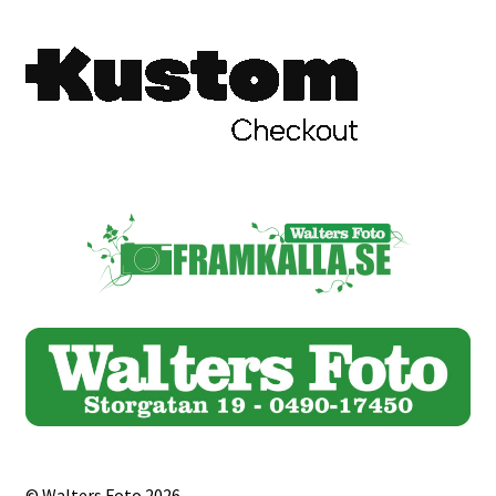
Studentplakat
Canvasbilder
Videoöverföring / Smalfilm
Julkort
Tackkort
Almanacka / Kalender
Fototryck
framkalla.se
Rädda dina raderade bilder
© Walters Foto 2026