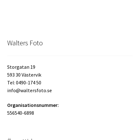
Batterier för Nikon
Batterier övriga
Film & Engångskameror
Walters Foto
Arkivering
Storgatan 19
Rengöring & Vård
593 30 Västervik
Tel: 0490-174 50
Fyndhörnan
info@waltersfoto.se
Organisationsnummer:
Luppar & Förstoringsglas
556540-6898
Begagnat & Fynd
Studio & Ljuskontroll