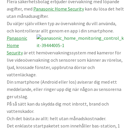
Flera säkerhetsbolag erbjuder övervakning med löpande
Väskor
avgifter, med
Panasonic Home Security
kan du lösa det helt
utan månadsavgifter.
Objektiv Canon
Du väljer själv vilken typ av övervakning du vill använda,
och kontrollerar allt genom en app i din smartphone.
Objektiv Nikon
Panasonic
Home
Objektiv övriga
Security
är ett hemövervakningssystem med kameror för
live videoövervakning och sensorer som känner av rörelse,
Objektivlock
ljud, krossade fönster, uppbrutna dörrar och
vattenläckage.
Din smartphone (Android eller Ios) aviserar dig med ett
Motljusskydd
meddelande, eller ringer upp dig när någon av sensorerna
ger utslag.
Övriga objektivtillbehör & filter
På så sätt kan du skydda dig mot inbrott, brand och
vattenskador.
Handkikare
Och det bästa av allt: helt utan månadskostnader.
Det enklaste startpaketet som innehåller bas-station, 1
Tubkikare