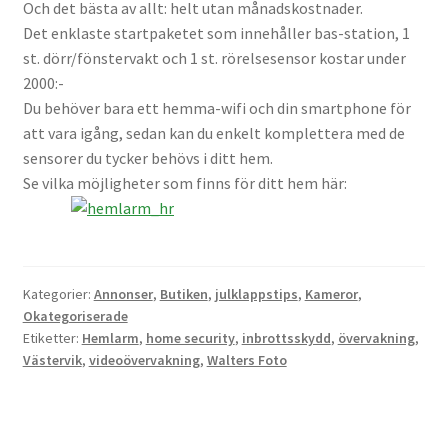
Och det bästa av allt: helt utan månadskostnader.
Det enklaste startpaketet som innehåller bas-station, 1
Kikare Tillbehör
st. dörr/fönstervakt och 1 st. rörelsesensor kostar under
2000:-
Step-ringar
Du behöver bara ett hemma-wifi och din smartphone för
att vara igång, sedan kan du enkelt komplettera med de
DVD/CD/Tape
sensorer du tycker behövs i ditt hem.
Se vilka möjligheter som finns för ditt hem här:
Minneskort
USB-minne / Hårddisk
Kategorier:
Annonser
,
Butiken
,
julklappstips
,
Kameror
,
Förvaring
Okategoriserade
Etiketter:
Hemlarm
,
home security
,
inbrottsskydd
,
övervakning
,
Västervik
,
videoövervakning
,
Walters Foto
Kortläsare
Batterier för Canon