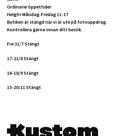
Ordinarie öppettider
Helgfri Måndag-Fredag 11-17
Skrivare & Tillbehör
Butiken är stängd när vi är ute på fotouppdrag.
Kontrollera gärna innan ditt besök.
Skanner
Fre 31/7 Stängt
Övrigt
17-21/8 Stängt
Fotokurs
16-18/9 Stängt
Bildtjänster
13-20/11 Stängt
Framkallning – Digitalt
Framkallning – Analogt