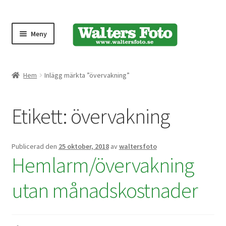
Meny
Produktmeny
Hem
Inlägg märkta ”övervakning”
Expand
Kameror
Etikett:
övervakning
underm
Bärremmar
Publicerad den
25 oktober, 2018
av
waltersfoto
Blixtar
Hemlarm/övervakning
Fjärrkontroller
utan månadskostnader
Stativ