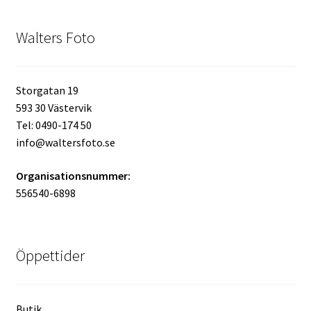
Batterier för Nikon
Walters Foto
Batterier övriga
Film & Engångskameror
Storgatan 19
593 30 Västervik
Tel: 0490-174 50
Arkivering
info@waltersfoto.se
Rengöring & Vård
Organisationsnummer:
556540-6898
Fyndhörnan
Luppar & Förstoringsglas
Öppettider
Begagnat & Fynd
Butik
Studio & Ljuskontroll