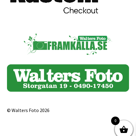
Studentplakat
Canvasbilder
Videoöverföring / Smalfilm
Julkort
Tackkort
Almanacka / Kalender
Fototryck
© Walters Foto 2026
framkalla.se
0
Rädda dina raderade bilder