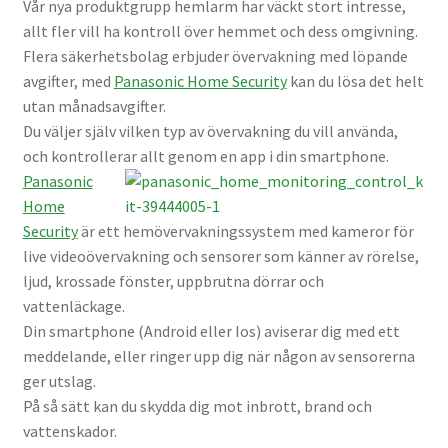
Vår nya produktgrupp hemlarm har väckt stort intresse,
Väskor
allt fler vill ha kontroll över hemmet och dess omgivning.
Flera säkerhetsbolag erbjuder övervakning med löpande
Objektiv Canon
avgifter, med
Panasonic Home Security
kan du lösa det helt
utan månadsavgifter.
Objektiv Nikon
Du väljer själv vilken typ av övervakning du vill använda,
och kontrollerar allt genom en app i din smartphone.
Objektiv övriga
Panasonic
Home
Objektivlock
Security
är ett hemövervakningssystem med kameror för
live videoövervakning och sensorer som känner av rörelse,
ljud, krossade fönster, uppbrutna dörrar och
Motljusskydd
vattenläckage.
Din smartphone (Android eller Ios) aviserar dig med ett
Övriga objektivtillbehör & filter
meddelande, eller ringer upp dig när någon av sensorerna
ger utslag.
Handkikare
På så sätt kan du skydda dig mot inbrott, brand och
vattenskador.
Tubkikare