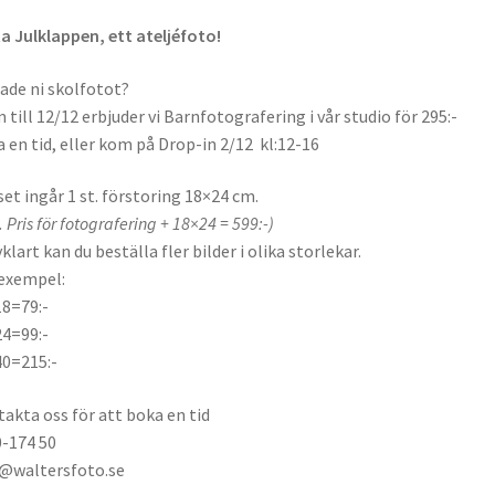
a Julklappen, ett ateljéfoto!
ade ni skolfotot?
 till 12/12 erbjuder vi Barnfotografering i vår studio för 295:-
 en tid, eller kom på Drop-in 2/12 kl:12-16
iset ingår 1 st. förstoring 18×24 cm.
. Pris för fotografering + 18×24 = 599:-)
vklart kan du beställa fler bilder i olika storlekar.
exempel:
8=79:-
4=99:-
0=215:-
akta oss för att boka en tid
-174 50
@waltersfoto.se