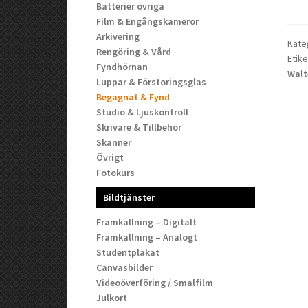
Batterier övriga
Film & Engångskameror
Arkivering
Kate
Rengöring & Vård
Etike
Fyndhörnan
Walt
Luppar & Förstoringsglas
Begagnat & Fynd
Studio & Ljuskontroll
Skrivare & Tillbehör
Skanner
Övrigt
Fotokurs
Bildtjänster
Framkallning – Digitalt
Framkallning – Analogt
Studentplakat
Canvasbilder
Videoöverföring / Smalfilm
Julkort