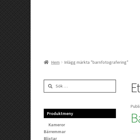
Hem
Inlägg märkta ”barnfotografering”
Et
Sök
efter:
Publ
B
Produktmeny
Kameror
Bärremmar
Blixtar