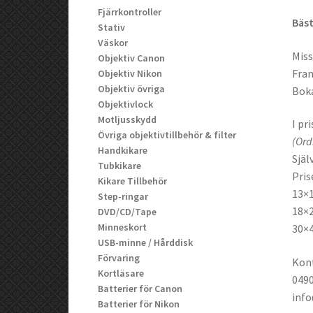
Fjärrkontroller
Bäst
Stativ
Väskor
Miss
Objektiv Canon
Fram
Objektiv Nikon
Objektiv övriga
Boka
Objektivlock
Motljusskydd
I pr
Övriga objektivtillbehör & filter
(Ord
Handkikare
Själ
Tubkikare
Pris
Kikare Tillbehör
13×1
Step-ringar
18×2
DVD/CD/Tape
Minneskort
30×4
USB-minne / Hårddisk
Förvaring
Kont
Kortläsare
0490
Batterier för Canon
info
Batterier för Nikon