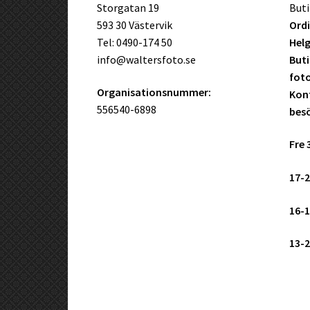
Storgatan 19
Buti
593 30 Västervik
Ordi
Tel: 0490-174 50
Helg
info@waltersfoto.se
Buti
fot
Organisationsnummer:
Kont
556540-6898
bes
Fre 
17-2
16-1
13-2