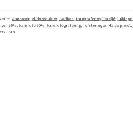
gorier:
Annonser
,
Bildprodukter
,
Butiken
,
fotografering i ateljé
,
julklapp
tter:
50%
,
barnfoto 50%
,
barnfotografering
,
förstoringar
,
Halva priset
,
ers Foto