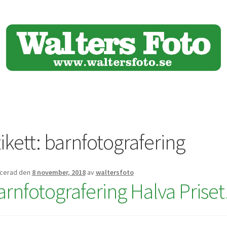
ikett:
barnfotografering
icerad den
8 november, 2018
av
waltersfoto
arnfotografering Halva Priset