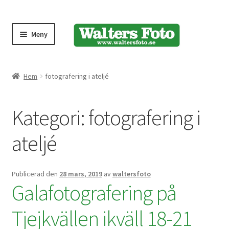
Meny
Produktmeny
Hem
fotografering i ateljé
Expand
Kameror
Kategori:
fotografering i
underm
Bärremmar
ateljé
Blixtar
Publicerad den
28 mars, 2019
av
waltersfoto
Fjärrkontroller
Galafotografering på
Tjejkvällen ikväll 18-21
Stativ