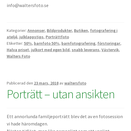
info@waltersfoto.se
Skyltmaterial / Gatupratare
ID/ Körkort / Visumfoto
Kategorier:
Annonser
,
Bildprodukter
,
Butiken
,
fotografering i
ateljé
,
julklappstips
,
Porträttfoto
Skadefoto / Försäkringsärenden
Etiketter:
50%
,
barnfoto 50%
,
barnfotografering
,
förstoringar
,
Halva priset
,
julkort med egen bild
,
snabb leverans
,
Västervik
,
Skolfoto / Idrottsförening
Walters Foto
Nyfödda
Publicerad den
23 mars, 2018
av
waltersfoto
Porträtt – utan ansikten
Information
Kontakt
Ett annorlunda familjeporträtt blev det av en fotosession
vi hade häromdagen.
Köpvillkor
Nästan tidlöst, men lika personligt som ett vanligt