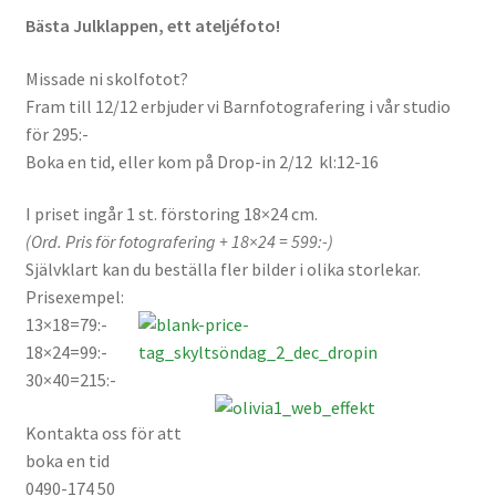
Studentplakat
Bästa Julklappen, ett ateljéfoto!
Canvasbilder
Missade ni skolfotot?
Fram till 12/12 erbjuder vi Barnfotografering i vår studio
Videoöverföring / Smalfilm
för 295:-
Boka en tid, eller kom på Drop-in 2/12 kl:12-16
Julkort
I priset ingår 1 st. förstoring 18×24 cm.
Tackkort
(Ord. Pris för fotografering + 18×24 = 599:-)
Självklart kan du beställa fler bilder i olika storlekar.
Almanacka / Kalender
Prisexempel:
13×18=79:-
18×24=99:-
Fototryck
30×40=215:-
framkalla.se
Kontakta oss för att
boka en tid
Rädda dina raderade bilder
0490-174 50