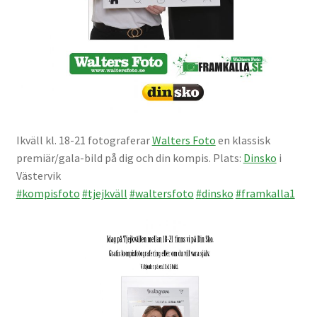
Kikare Tillbehör
Step-ringar
DVD/CD/Tape
Ikväll kl. 18-21 fotograferar
Walters Foto
en klassisk
Minneskort
premiär/gala-bild på dig och din kompis. Plats:
Dinsko
i
Västervik
USB-minne / Hårddisk
#
kompisfoto
#
tjejkväll
#
waltersfoto
#
dinsko
#
framkalla1
Förvaring
Kortläsare
Batterier för Canon