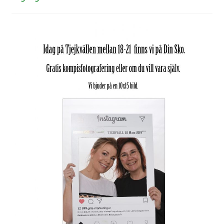
Väskor
Objektiv Canon
Objektiv Nikon
Objektiv övriga
Objektivlock
Motljusskydd
Övriga objektivtillbehör & filter
Handkikare
Tubkikare