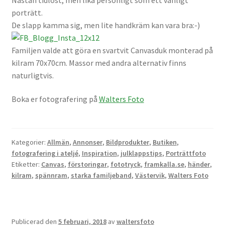
porträtt.
Mitt konto
De slapp kamma sig, men lite handkräm kan vara bra:-)
Varukorg
Familjen valde att göra en svartvit Canvasduk monterad på
kilram 70x70cm. Massor med andra alternativ finns
Walters Bloggen
naturligtvis.
Boka er fotografering på
Walters Foto
Kategorier:
Allmän
,
Annonser
,
Bildprodukter
,
Butiken
,
fotografering i ateljé
,
Inspiration
,
julklappstips
,
Porträttfoto
Etiketter:
Canvas
,
förstoringar
,
fototryck
,
framkalla.se
,
händer
,
kilram
,
spännram
,
starka familjeband
,
Västervik
,
Walters Foto
Publicerad den
5 februari, 2018
av
waltersfoto