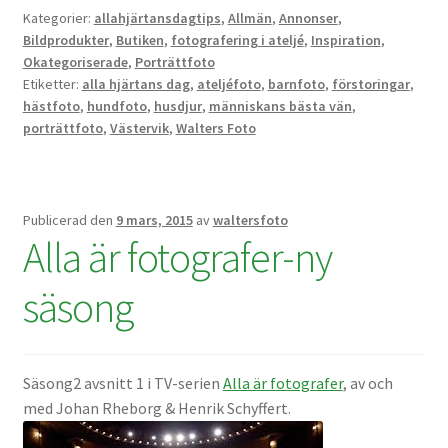
Kategorier:
allahjärtansdagtips
,
Allmän
,
Annonser
,
Bildprodukter
,
Butiken
,
fotografering i ateljé
,
Inspiration
,
Okategoriserade
,
Porträttfoto
Etiketter:
alla hjärtans dag
,
ateljéfoto
,
barnfoto
,
förstoringar
,
hästfoto
,
hundfoto
,
husdjur
,
människans bästa vän
,
porträttfoto
,
Västervik
,
Walters Foto
Publicerad den
9 mars, 2015
av
waltersfoto
Alla är fotografer-ny
säsong
Säsong2 avsnitt 1 i TV-serien
Alla är fotografer
, av och
med Johan Rheborg & Henrik Schyffert.