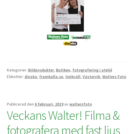
Batterier för Nikon
Batterier övriga
Film & Engångskameror
Arkivering
Rengöring & Vård
Kategorier:
Bildprodukter
,
Butiken
,
fotografering i ateljé
Etiketter:
dinsko
,
framkalla.se
,
tjejkväll
,
Västervik
,
Walters Foto
Fyndhörnan
Luppar & Förstoringsglas
Publicerad den
6 februari, 2019
av
waltersfoto
Veckans Walter! Filma &
Begagnat & Fynd
fotografera med fast ljus
Studio & Ljuskontroll