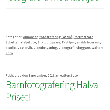
Skrivare & Tillbehör
Skanner
Kategorier:
Annonser
,
fotografering i ateljé
,
Porträttfoto
Övrigt
Etiketter:
ateljéfoto
,
Blixt
,
bloggare
,
Fast ljus
,
snabb leverans
,
studio
,
Västervik
,
videobelysning
,
videografi
,
vloggare
,
Walters
Fotokurs
Foto
Bildtjänster
Publicerad den
8 november, 2018
av
waltersfoto
Barnfotografering Halva
Framkallning – Digitalt
Priset!
Framkallning – Analogt