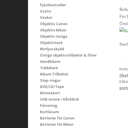
Fjärrkontroller
Boka
Stativ
För 
Väskor
Önsk
Objektiv Canon
Objektiv Nikon
Objektiv övriga
Objektivlock
Perf
Motljusskydd
Övriga objektivtillbehör & filter
Handkikare
Tubkikare
Kate
Kikare Tillbehör
Okat
Step-ringar
Etike
DVD/CD/Tape
port
Minneskort
USB-minne / Hårddisk
Förvaring
Kortläsare
Batterier för Canon
Batterier för Nikon