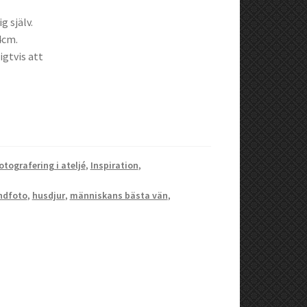
g själv.
4cm.
igtvis att
otografering i ateljé
,
Inspiration
,
ndfoto
,
husdjur
,
människans bästa vän
,