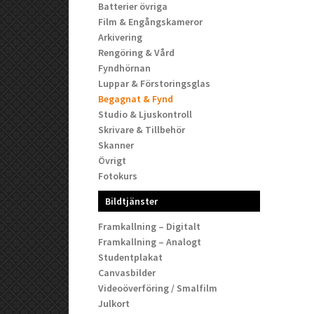
Batterier övriga
Film & Engångskameror
Arkivering
Rengöring & Vård
Fyndhörnan
Luppar & Förstoringsglas
Begagnat & Fynd
Studio & Ljuskontroll
Skrivare & Tillbehör
Skanner
Övrigt
Fotokurs
Bildtjänster
Framkallning – Digitalt
Framkallning – Analogt
Studentplakat
Canvasbilder
Videoöverföring / Smalfilm
Julkort