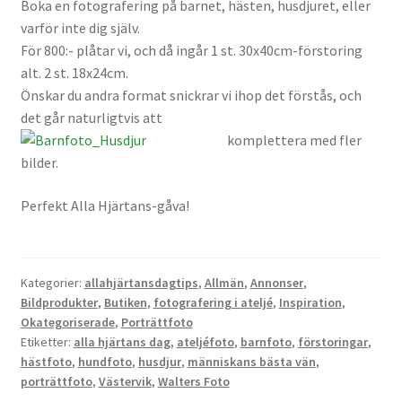
Boka en fotografering på barnet, hästen, husdjuret, eller
Väskor
varför inte dig själv.
För 800:- plåtar vi, och då ingår 1 st. 30x40cm-förstoring
Objektiv Canon
alt. 2 st. 18x24cm.
Önskar du andra format snickrar vi ihop det förstås, och
Objektiv Nikon
det går naturligtvis att
kom
plettera med fler
Objektiv övriga
bilder.
Perfekt Alla Hjärtans-gåva!
Objektivlock
Motljusskydd
Kategorier:
allahjärtansdagtips
,
Allmän
,
Annonser
,
Övriga objektivtillbehör & filter
Bildprodukter
,
Butiken
,
fotografering i ateljé
,
Inspiration
,
Okategoriserade
,
Porträttfoto
Etiketter:
alla hjärtans dag
,
ateljéfoto
,
barnfoto
,
förstoringar
,
Handkikare
hästfoto
,
hundfoto
,
husdjur
,
människans bästa vän
,
porträttfoto
,
Västervik
,
Walters Foto
Tubkikare