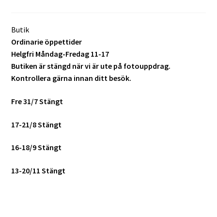
Batterier för Nikon
Butik
Batterier övriga
Ordinarie öppettider
Helgfri Måndag-Fredag 11-17
Film & Engångskameror
Butiken är stängd när vi är ute på fotouppdrag.
Kontrollera gärna innan ditt besök.
Arkivering
Fre 31/7 Stängt
Rengöring & Vård
17-21/8 Stängt
Fyndhörnan
16-18/9 Stängt
Luppar & Förstoringsglas
13-20/11 Stängt
Begagnat & Fynd
Studio & Ljuskontroll