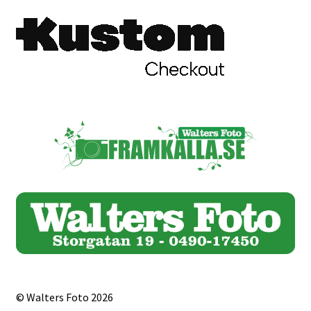
Skrivare & Tillbehör
Skanner
Övrigt
Fotokurs
Bildtjänster
Framkallning – Digitalt
Framkallning – Analogt
© Walters Foto 2026