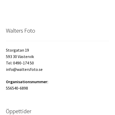
Kikare Tillbehör
Step-ringar
Walters Foto
DVD/CD/Tape
Storgatan 19
Minneskort
593 30 Västervik
Tel: 0490-174 50
USB-minne / Hårddisk
info@waltersfoto.se
Förvaring
Organisationsnummer:
556540-6898
Kortläsare
Batterier för Canon
Öppettider