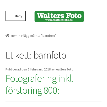
Meny
Produktmeny
Hem
Inlägg märkta ”barnfoto”
Expand
Kameror
Etikett:
barnfoto
underm
Bärremmar
Publicerad den
5 februari, 2018
av
waltersfoto
Blixtar
Fotografering inkl.
Fjärrkontroller
förstoring 800:-
Stativ