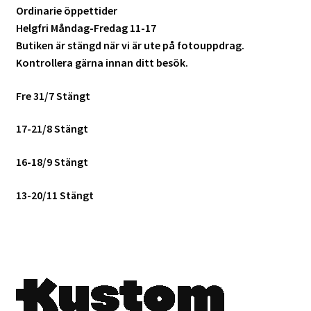
Ordinarie öppettider
Batterier för Nikon
Helgfri Måndag-Fredag 11-17
Butiken är stängd när vi är ute på fotouppdrag.
Batterier övriga
Kontrollera gärna innan ditt besök.
Film & Engångskameror
Fre 31/7 Stängt
Arkivering
17-21/8 Stängt
16-18/9 Stängt
Rengöring & Vård
13-20/11 Stängt
Fyndhörnan
Luppar & Förstoringsglas
Begagnat & Fynd
Studio & Ljuskontroll