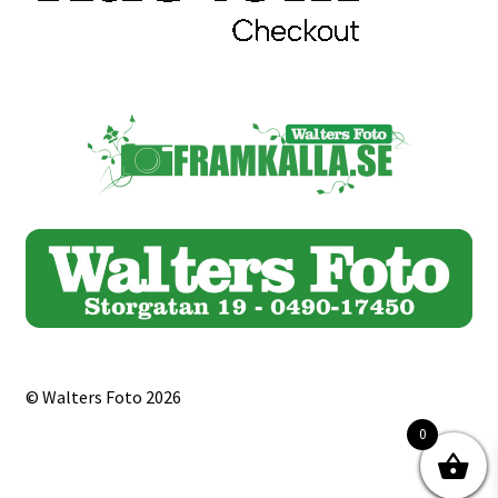
Skrivare & Tillbehör
Skanner
Övrigt
Fotokurs
Bildtjänster
Framkallning – Digitalt
© Walters Foto 2026
0
Framkallning – Analogt