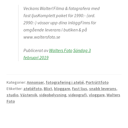
Väskor
Veckans Walter!Filma & fotografera med
fast ljusKomplett paket för 1990:- (ord.
Objektiv Canon
2990:-) vässar upp dina inläggFinns för
omgående leverans i butiken & på
Objektiv Nikon
www.waltersfoto.se
Objektiv övriga
Publicerat av
Walters Foto
Söndag 3
februari 2019
Objektivlock
Motljusskydd
Kategorier:
Annonser
,
fotografering i ateljé
,
Porträttfoto
Etiketter:
ateljéfoto
,
Blixt
,
bloggare
,
Fast ljus
,
snabb leverans
,
studio
,
Västervik
,
videobelysning
,
videografi
,
vloggare
,
Walters
Övriga objektivtillbehör & filter
Foto
Handkikare
Tubkikare