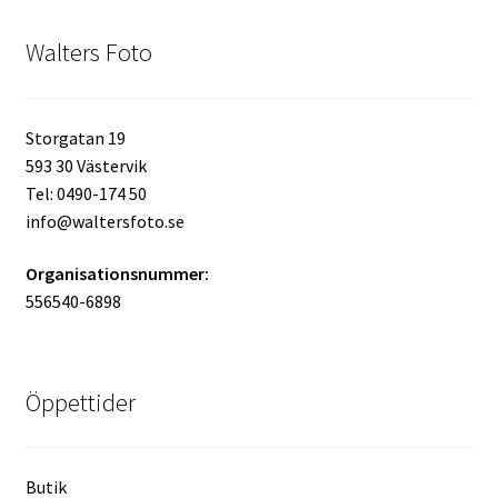
Walters Foto
Kikare Tillbehör
Step-ringar
Storgatan 19
593 30 Västervik
DVD/CD/Tape
Tel: 0490-174 50
info@waltersfoto.se
Minneskort
Organisationsnummer:
USB-minne / Hårddisk
556540-6898
Förvaring
Öppettider
Kortläsare
Batterier för Canon
Butik