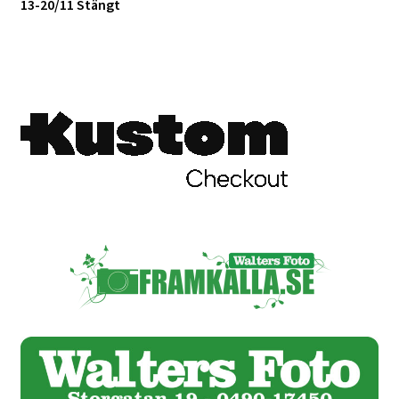
13-20/11 Stängt
Skyltmaterial / Gatupratare
ID/ Körkort / Visumfoto
Skadefoto / Försäkringsärenden
Skolfoto / Idrottsförening
Nyfödda
Information
Kontakt
Köpvillkor