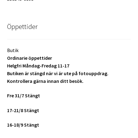
Studentplakat
Canvasbilder
Öppettider
Videoöverföring / Smalfilm
Julkort
Butik
Ordinarie öppettider
Helgfri Måndag-Fredag 11-17
Tackkort
Butiken är stängd när vi är ute på fotouppdrag.
Kontrollera gärna innan ditt besök.
Almanacka / Kalender
Fre 31/7 Stängt
Fototryck
17-21/8 Stängt
framkalla.se
16-18/9 Stängt
Rädda dina raderade bilder