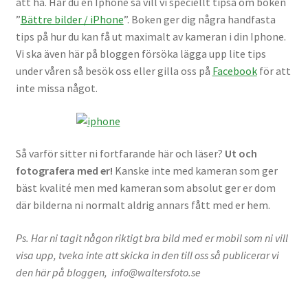
att ha. Har du en Iphone så vill vi speciellt tipsa om boken
Batterier för Nikon
”
Bättre bilder / iPhone
”. Boken ger dig några handfasta
tips på hur du kan få ut maximalt av kameran i din Iphone.
Batterier övriga
Vi ska även här på bloggen försöka lägga upp lite tips
under våren så besök oss eller gilla oss på
Facebook
för att
Film & Engångskameror
inte missa något.
Arkivering
Så varför sitter ni fortfarande här och läser?
Ut och
Rengöring & Vård
fotografera med er!
Kanske inte med kameran som ger
bäst kvalité men med kameran som absolut ger er dom
Fyndhörnan
där bilderna ni normalt aldrig annars fått med er hem.
Luppar & Förstoringsglas
Ps. Har ni tagit någon riktigt bra bild med er mobil som ni vill
visa upp, tveka inte att skicka in den till oss så publicerar vi
Begagnat & Fynd
den här på bloggen, info@waltersfoto.se
Studio & Ljuskontroll