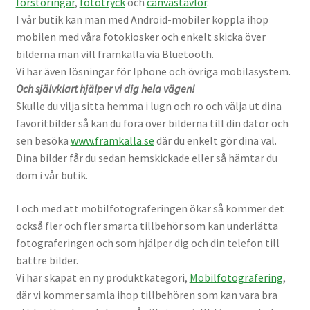
förstoringar
,
fototryck
och
canvastavlor
.
I vår butik kan man med Android-mobiler koppla ihop
Kikare Tillbehör
mobilen med våra fotokiosker och enkelt skicka över
bilderna man vill framkalla via Bluetooth.
Step-ringar
Vi har även lösningar för Iphone och övriga mobilasystem.
Och självklart hjälper vi dig hela vägen!
DVD/CD/Tape
Skulle du vilja sitta hemma i lugn och ro och välja ut dina
favoritbilder så kan du föra över bilderna till din dator och
sen besöka
www.framkalla.se
där du enkelt gör dina val.
Minneskort
Dina bilder får du sedan hemskickade eller så hämtar du
dom i vår butik.
USB-minne / Hårddisk
I och med att mobilfotograferingen ökar så kommer det
Förvaring
också fler och fler smarta tillbehör som kan underlätta
fotograferingen och som hjälper dig och din telefon till
Kortläsare
bättre bilder.
Vi har skapat en ny produktkategori,
Mobilfotografering
,
Batterier för Canon
där vi kommer samla ihop tillbehören som kan vara bra