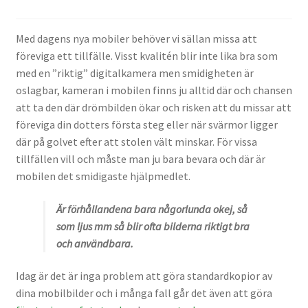
Väskor
Med dagens nya mobiler behöver vi sällan missa att
Objektiv Canon
föreviga ett tillfälle. Visst kvalitén blir inte lika bra som
med en ”riktig” digitalkamera men smidigheten är
Objektiv Nikon
oslagbar, kameran i mobilen finns ju alltid där och chansen
att ta den där drömbilden ökar och risken att du missar att
Objektiv övriga
föreviga din dotters första steg eller när svärmor ligger
där på golvet efter att stolen vält minskar. För vissa
Objektivlock
tillfällen vill och måste man ju bara bevara och där är
mobilen det smidigaste hjälpmedlet.
Motljusskydd
Är förhållandena bara någorlunda okej, så
som ljus mm så blir ofta bilderna riktigt bra
Övriga objektivtillbehör & filter
och användbara.
Handkikare
Idag är det är inga problem att göra standardkopior av
dina mobilbilder och i många fall går det även att göra
Tubkikare