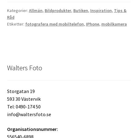
Kategorier:
Allmän
,
Bildprodukter
,
Butiken
,
Inspiration
,
Tips &
Skrivare & Tillbehör
Råd
Etiketter:
fotografera med mobiltelefon
,
IPhone
,
mobilkamera
Skanner
Övrigt
Fotokurs
Walters Foto
Bildtjänster
Storgatan 19
593 30 Västervik
Framkallning – Digitalt
Tel: 0490-174 50
info@waltersfoto.se
Framkallning – Analogt
Organisationsnummer:
556540-6898