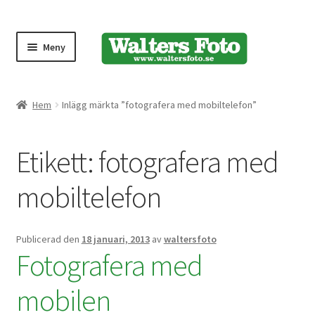
Meny
Produktmeny
Hem
Inlägg märkta ”fotografera med mobiltelefon”
Expand
Kameror
Etikett:
fotografera med
underm
Bärremmar
mobiltelefon
Blixtar
Publicerad den
18 januari, 2013
av
waltersfoto
Fjärrkontroller
Fotografera med
mobilen
Stativ