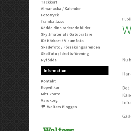
Tackkort
Almanacka / Kalender
Fototryck
Publ
framkalla.se
W
Rädda dina raderade bilder
Skyltmaterial / Gatupratare
ID/ Körkort / Visumfoto
Skadefoto / Försäkringsärenden
Skolfoto / Idrottsförening
Nu h
Nyfödda
Information
Har 
Kontakt
Det 
Köpvillkor
Mitt konto
Kano
Varukorg
Info
Walters Bloggen
Gäll