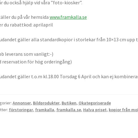
år du också hjälp vid våra ”foto-kiosker”.
äller du på vår hemsida
www.framkalla.se
r du rabattkod: aprilapril
udandet gäller alla standardkopior i storlekar från 10×13 cm upp t
b leverans som vanligt:-)
 reservation för hög orderingång)
udandet gäller t.o.m kl.18.00 Torsdag 6 April och kan ej kombiner
gorier:
Annonser
,
Bildprodukter
,
Butiken
,
Okategoriserade
tter:
förstoringar
,
framkalla
,
framkalla.se
,
Halva priset
,
kopior från mo