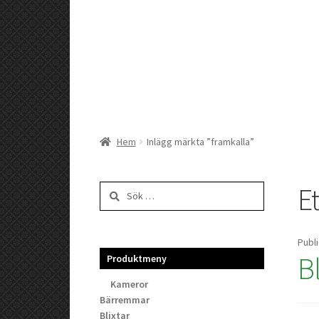
Hem
Inlägg märkta ”framkalla”
Et
Sök
efter:
Publ
B
Produktmeny
Kameror
Bärremmar
Blixtar