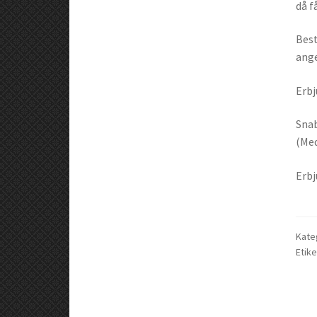
då f
Best
ange
Erbj
Snab
(Med
Erbj
Kate
Etike