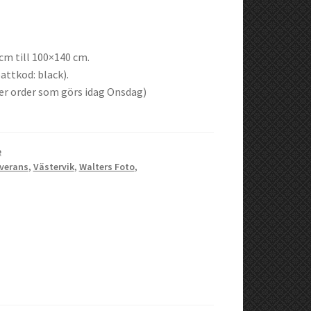
3cm till 100×140 cm.
attkod: black).
er order som görs idag Onsdag)
e
verans
,
Västervik
,
Walters Foto
,