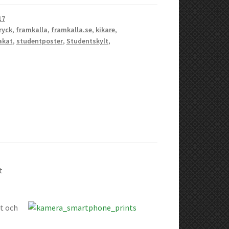
17
ryck
,
framkalla
,
framkalla.se
,
kikare
,
akat
,
studentposter
,
Studentskylt
,
t
et och