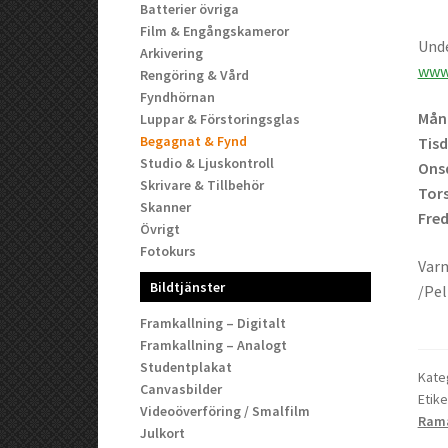
Batterier övriga
Film & Engångskameror
Unde
Arkivering
www.
Rengöring & Vård
Fyndhörnan
Månd
Luppar & Förstoringsglas
Begagnat & Fynd
Tisd
Studio & Ljuskontroll
Onsd
Skrivare & Tillbehör
Tors
Skanner
Fred
Övrigt
Fotokurs
Varm
Bildtjänster
/Pel
Framkallning – Digitalt
Framkallning – Analogt
Studentplakat
Kate
Canvasbilder
Etike
Videoöverföring / Smalfilm
Ram
Julkort