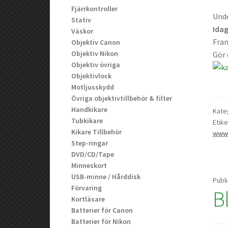
Fjärrkontroller
Unde
Stativ
Idag
Väskor
Fram
Objektiv Canon
Objektiv Nikon
Gör 
Objektiv övriga
Objektivlock
Motljusskydd
Övriga objektivtillbehör & filter
Handkikare
Kate
Tubkikare
Etike
Kikare Tillbehör
www.
Step-ringar
DVD/CD/Tape
Minneskort
USB-minne / Hårddisk
Publ
Förvaring
B
Kortläsare
Batterier för Canon
Batterier för Nikon