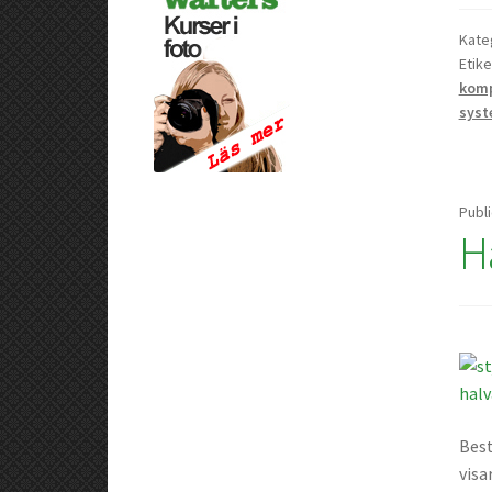
Kate
Etike
kom
syst
Publ
Ha
Best
visa