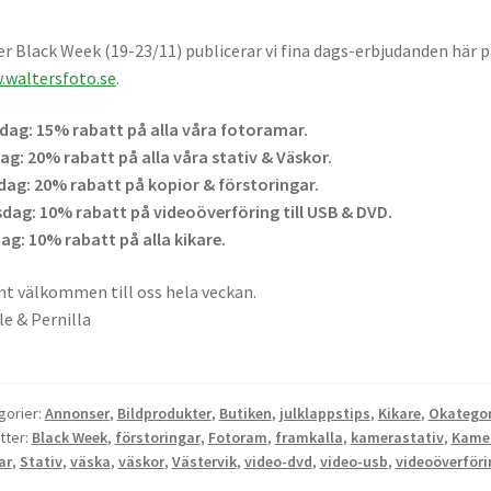
r Black Week (19-23/11) publicerar vi fina dags-erbjudanden här 
waltersfoto.se
.
ag: 15% rabatt på alla våra fotoramar.
ag: 20% rabatt på alla våra stativ & Väskor.
ag: 20% rabatt på kopior & förstoringar.
dag: 10% rabatt på videoöverföring till USB & DVD.
ag: 10% rabatt på alla kikare.
t välkommen till oss hela veckan.
le & Pernilla
gorier:
Annonser
,
Bildprodukter
,
Butiken
,
julklappstips
,
Kikare
,
Okategor
tter:
Black Week
,
förstoringar
,
Fotoram
,
framkalla
,
kamerastativ
,
Kame
ar
,
Stativ
,
väska
,
väskor
,
Västervik
,
video-dvd
,
video-usb
,
videoöverföri