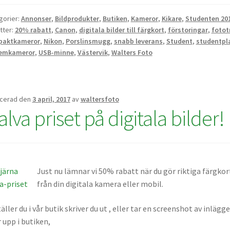
gorier:
Annonser
,
Bildprodukter
,
Butiken
,
Kameror
,
Kikare
,
Studenten 20
tter:
20% rabatt
,
Canon
,
digitala bilder till färgkort
,
förstoringar
,
fotot
paktkameror
,
Nikon
,
Porslinsmugg
,
snabb leverans
,
Student
,
studentpl
emkameror
,
USB-minne
,
Västervik
,
Walters Foto
icerad den
3 april, 2017
av
waltersfoto
lva priset på digitala bilder!
Just nu lämnar vi 50% rabatt när du gör riktiga färgkor
från din digitala kamera eller mobil.
äller du i vår butik skriver du ut , eller tar en screenshot av inlägg
r upp i butiken,