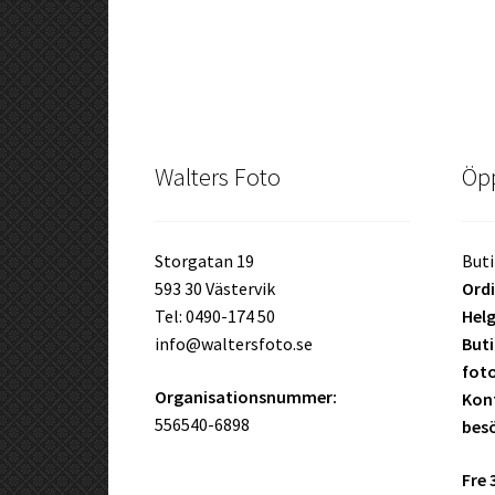
Walters Foto
Öpp
Storgatan 19
Buti
593 30 Västervik
Ordi
Tel: 0490-174 50
Helg
info@waltersfoto.se
Buti
fot
Organisationsnummer:
Kont
556540-6898
bes
Fre 