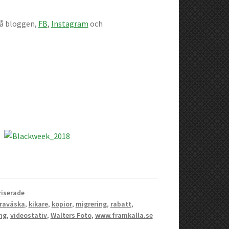
på bloggen,
FB
,
Instagram
och
iserade
raväska
,
kikare
,
kopior
,
migrering
,
rabatt
,
ng
,
videostativ
,
Walters Foto
,
www.framkalla.se