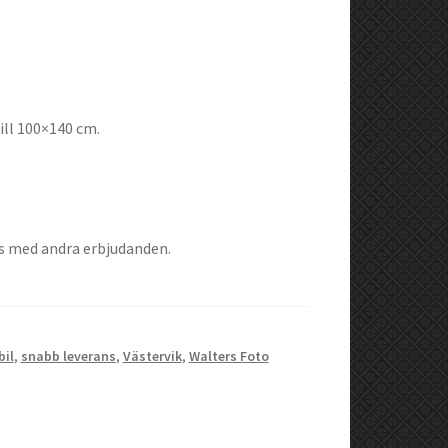
ill 100×140 cm.
as med andra erbjudanden.
bil
,
snabb leverans
,
Västervik
,
Walters Foto