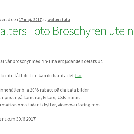
icerad den
17 maj, 2017
av
waltersfoto
alters Foto Broschyren ute n
ar vår broschyr med fin-fina erbjudanden delats ut.
du inte fått ditt ex. kan du hämta det
här
.
innehåller bl.a 20% rabatt på digitala bilder.
npriser på kameror, kikare, USB-minne.
rmation om studentskyltar, videoöverföring mm.
er t.o.m 30/6 2017