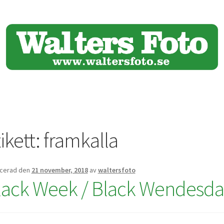
ikett:
framkalla
icerad den
21 november, 2018
av
waltersfoto
lack Week / Black Wendesda