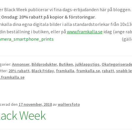
r Black Week publicerar vi fina dags-erbjudanden här på bloggen.
 Onsdag: 20% rabatt på kopior & förstoringar
.
kalla dina egna digitala bilder i alla standardstorlekar från 10x1
din beställning i butiken, eller på
www.framkalla.se
idag (ange rab
(gäll
gorier:
Annonser
,
Bildprodukter
,
Butiken
,
julklappstips
,
Okategoriserad
tter:
20% rabatt
,
Black Friday
,
framkalla
,
framkalla.se
,
rabatt
,
snabb le
framkalla.se
icerad den
17 november, 2018
av
waltersfoto
lack Week