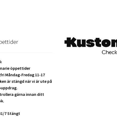
ettider
k
narie öppettider
fri Måndag-Fredag 11-17
ken är stängd när vi är ute på
ouppdrag.
rollera gärna innan ditt
ök.
31/7 Stängt