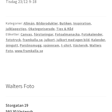
Tisdag 23/12: 9-18
Kategorier:
Allmän
,
Bildprodukter
,
Butiken
,
Inspiration
,
julklappstips
,
Okategoriserade
,
Tips & Råd
Etiketter:
Canvas
,
förstoringar
,
Fotoalmanacka
,
Fotokalender
,
fototryck
,
framkalla.se
,
julkort
,
julkort med egen bild
,
Kalender
,
örngott
,
Porslinsmugg
,
spännram
,
t-shirt
,
Västervik
,
Walters
Foto
,
www.framkalla.se
Walters Foto
Storgatan 19
593 30 Västervik