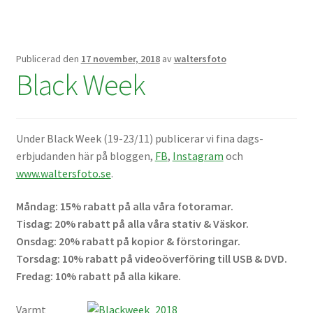
Skrivare & Tillbehör
Publicerad den
17 november, 2018
av
waltersfoto
Skanner
Black Week
Övrigt
Under Black Week (19-23/11) publicerar vi fina dags-
Fotokurs
erbjudanden här på bloggen,
FB
,
Instagram
och
www.waltersfoto.se
.
Bildtjänster
Måndag: 15% rabatt på alla våra fotoramar.
Tisdag: 20% rabatt på alla våra stativ & Väskor.
Framkallning – Digitalt
Onsdag: 20% rabatt på kopior & förstoringar.
Torsdag: 10% rabatt på videoöverföring till USB & DVD.
Fredag: 10% rabatt på alla kikare.
Framkallning – Analogt
Varmt