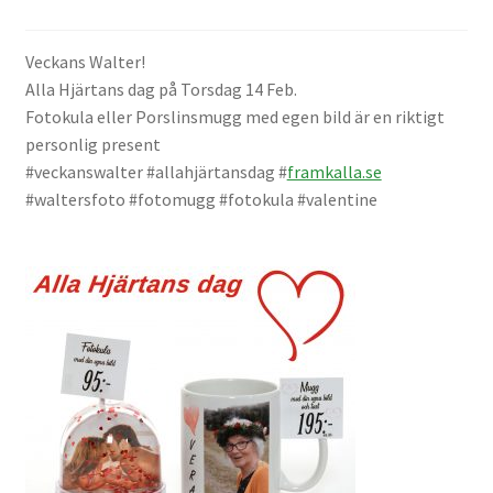
Väskor
Veckans Walter!
Objektiv Canon
Alla Hjärtans dag på Torsdag 14 Feb.
Fotokula eller Porslinsmugg med egen bild är en riktigt
Objektiv Nikon
personlig present
#veckanswalter #allahjärtansdag #
framkalla.se
Objektiv övriga
#waltersfoto #fotomugg #fotokula #valentine
Objektivlock
Motljusskydd
Övriga objektivtillbehör & filter
Handkikare
Tubkikare