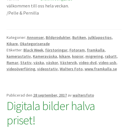
Studentplakat
välkommen till oss hela veckan.
/Pelle & Pernilla
Canvasbilder
Videoöverföring / Smalfilm
Kategorier:
Annonser
,
Bildprodukter
,
Butiken
,
julklappstips
,
Kikare
,
Okategoriserade
Julkort
Etiketter:
Black Week
,
förstoringar
,
Fotoram
,
framkalla
,
kamerastativ
,
Kameraväska
,
kikare
,
kopior
,
migrering
,
rabatt
,
Tackkort
Ramar
,
Stativ
,
väska
,
väskor
,
Västervik
,
video-dvd
,
video-usb
,
videoöverföring
,
videostativ
,
Walters Foto
,
www.framkalla.se
Almanacka / Kalender
Fototryck
Publicerad den
28 september, 2017
av
waltersfoto
Digitala bilder halva
framkalla.se
priset!
Rädda dina raderade bilder