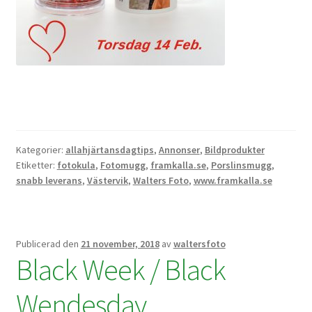
Kikare Tillbehör
Step-ringar
DVD/CD/Tape
Minneskort
Kategorier:
allahjärtansdagtips
,
Annonser
,
Bildprodukter
Etiketter:
fotokula
,
Fotomugg
,
framkalla.se
,
Porslinsmugg
,
USB-minne / Hårddisk
snabb leverans
,
Västervik
,
Walters Foto
,
www.framkalla.se
Förvaring
Publicerad den
21 november, 2018
av
waltersfoto
Kortläsare
Black Week / Black
Batterier för Canon
Wendesday