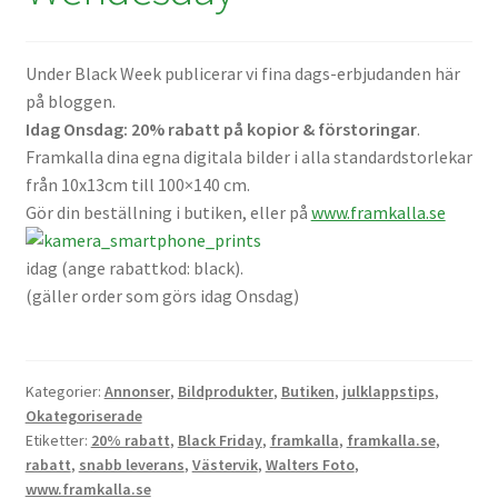
Batterier för Nikon
Under Black Week publicerar vi fina dags-erbjudanden här
Batterier övriga
på bloggen.
Idag Onsdag: 20% rabatt på kopior & förstoringar
.
Film & Engångskameror
Framkalla dina egna digitala bilder i alla standardstorlekar
från 10x13cm till 100×140 cm.
Arkivering
Gör din beställning i butiken, eller på
www.framkalla.se
Rengöring & Vård
idag (ange rabattkod: black).
(gäller order som görs idag Onsdag)
Fyndhörnan
Luppar & Förstoringsglas
Kategorier:
Annonser
,
Bildprodukter
,
Butiken
,
julklappstips
,
Okategoriserade
Begagnat & Fynd
Etiketter:
20% rabatt
,
Black Friday
,
framkalla
,
framkalla.se
,
rabatt
,
snabb leverans
,
Västervik
,
Walters Foto
,
www.framkalla.se
Studio & Ljuskontroll