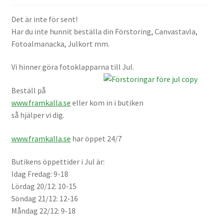
Mitt konto
Det är inte för sent!
Har du inte hunnit beställa din Förstoring, Canvastavla,
Varukorg
Fotoalmanacka, Julkort mm.
Vi hinner göra fotoklapparna till Jul.
Walters Bloggen
Beställ på
www.framkalla.se
eller kom in i butiken
så hjälper vi dig.
www.framkalla.se
har öppet 24/7
Butikens öppettider i Jul är:
Idag Fredag: 9-18
Lördag 20/12: 10-15
Söndag 21/12: 12-16
Måndag 22/12: 9-18