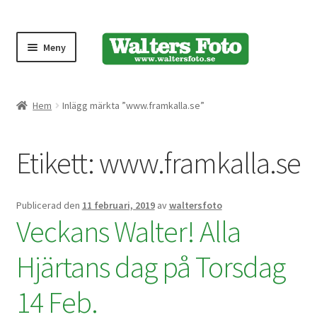
Meny
Produktmeny
Hem
Inlägg märkta ”www.framkalla.se”
Expand
Kameror
Etikett:
www.framkalla.se
underm
Bärremmar
Publicerad den
11 februari, 2019
av
waltersfoto
Blixtar
Veckans Walter! Alla
Fjärrkontroller
Hjärtans dag på Torsdag
14 Feb.
Stativ