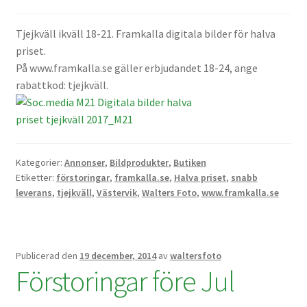
Skyltmaterial / Gatupratare
Tjejkväll ikväll 18-21. Framkalla digitala bilder för halva
priset.
ID/ Körkort / Visumfoto
På www.framkalla.se gäller erbjudandet 18-24, ange
rabattkod: tjejkväll.
Skadefoto / Försäkringsärenden
Skolfoto / Idrottsförening
Kategorier:
Annonser
,
Bildprodukter
,
Butiken
Nyfödda
Etiketter:
förstoringar
,
framkalla.se
,
Halva priset
,
snabb
leverans
,
tjejkväll
,
Västervik
,
Walters Foto
,
www.framkalla.se
Information
Publicerad den
19 december, 2014
av
waltersfoto
Kontakt
Förstoringar före Jul
Köpvillkor