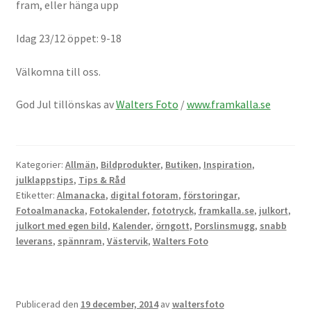
Studentplakat
fram, eller hänga upp
Canvasbilder
Idag 23/12 öppet: 9-18
Välkomna till oss.
Videoöverföring / Smalfilm
God Jul tillönskas av
Walters Foto
/
www.framkalla.se
Julkort
Tackkort
Kategorier:
Allmän
,
Bildprodukter
,
Butiken
,
Inspiration
,
julklappstips
,
Tips & Råd
Almanacka / Kalender
Etiketter:
Almanacka
,
digital fotoram
,
förstoringar
,
Fotoalmanacka
,
Fotokalender
,
fototryck
,
framkalla.se
,
julkort
,
Fototryck
julkort med egen bild
,
Kalender
,
örngott
,
Porslinsmugg
,
snabb
leverans
,
spännram
,
Västervik
,
Walters Foto
framkalla.se
Rädda dina raderade bilder
Publicerad den
19 december, 2014
av
waltersfoto