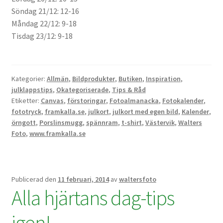
Söndag 21/12: 12-16
Mitt konto
Måndag 22/12: 9-18
Tisdag 23/12: 9-18
Varukorg
Walters Bloggen
Kategorier:
Allmän
,
Bildprodukter
,
Butiken
,
Inspiration
,
julklappstips
,
Okategoriserade
,
Tips & Råd
Etiketter:
Canvas
,
förstoringar
,
Fotoalmanacka
,
Fotokalender
,
fototryck
,
framkalla.se
,
julkort
,
julkort med egen bild
,
Kalender
,
örngott
,
Porslinsmugg
,
spännram
,
t-shirt
,
Västervik
,
Walters
Foto
,
www.framkalla.se
Publicerad den
11 februari, 2014
av
waltersfoto
Alla hjärtans dag-tips
igen!