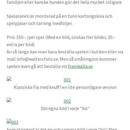
familjen eller kanske hunden gör det hela mycket roligare.
Spelplanen är monterad på en tunn kartongskiva och
spelpjäser och tärning medföljer.
Pris: 150:- /per spel (Med en bild, önskas fler bilder, 25:-
extra per bild)
Än så länge kan man bara beställa spelen i butiken eller via
mail info@waltersfoto.se. Men så småningom kommer
spelen även gå att beställa via
framkalla.se
Klassiska Fia med knuff i en lite personligare version
Din egna bild i varje ”bo”
Som standard är det en och samma bild i varje ”bo”. Men