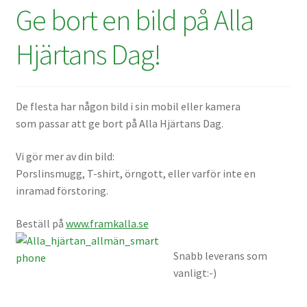
Ge bort en bild på Alla
Batterier för Nikon
Hjärtans Dag!
Batterier övriga
Film & Engångskameror
De flesta har någon bild i sin mobil eller kamera
som passar att ge bort på Alla Hjärtans Dag.
Arkivering
Vi gör mer av din bild:
Rengöring & Vård
Porslinsmugg, T-shirt, örngott, eller varför inte en
inramad förstoring.
Fyndhörnan
Beställ på
www.framkalla.se
Luppar & Förstoringsglas
Snabb leverans som
Begagnat & Fynd
vanligt:-)
Studio & Ljuskontroll