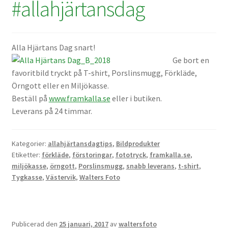
#allahjärtansdag
Kikare Tillbehör
Alla Hjärtans Dag snart!
Step-ringar
Ge bort en
favoritbild tryckt på T-shirt, Porslinsmugg, Förkläde,
DVD/CD/Tape
Örngott eller en Miljökasse.
Beställ på
www.framkalla.se
eller i butiken.
Minneskort
Leverans på 24 timmar.
USB-minne / Hårddisk
Kategorier:
allahjärtansdagtips
,
Bildprodukter
Etiketter:
förkläde
,
förstoringar
,
fototryck
,
framkalla.se
,
Förvaring
miljökasse
,
örngott
,
Porslinsmugg
,
snabb leverans
,
t-shirt
,
Tygkasse
,
Västervik
,
Walters Foto
Kortläsare
Batterier för Canon
Publicerad den
25 januari, 2017
av
waltersfoto