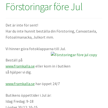
Förstoringar före Jul
Skyltmaterial / Gatupratare
ID/ Körkort / Visumfoto
Det är inte för sent!
Har du inte hunnit beställa din Förstoring, Canvastavla,
Skadefoto / Försäkringsärenden
Fotoalmanacka, Julkort mm.
Skolfoto / Idrottsförening
Vi hinner göra fotoklapparna till Jul.
Nyfödda
Beställ på
www.framkalla.se
eller kom in i butiken
så hjälper vi dig.
Information
www.framkalla.se
har öppet 24/7
Kontakt
Butikens öppettider i Jul är:
Idag Fredag: 9-18
Köpvillkor
Lördag 20/12: 10-15