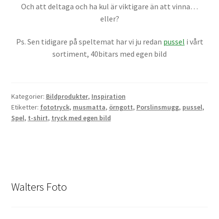
Och att deltaga och ha kul är viktigare än att vinna…
eller?
Ps. Sen tidigare på speltemat har vi ju redan
pussel
i vårt
sortiment, 40bitars med egen bild
Kategorier:
Bildprodukter
,
Inspiration
Etiketter:
fototryck
,
musmatta
,
örngott
,
Porslinsmugg
,
pussel
,
Spel
,
t-shirt
,
tryck med egen bild
Walters Foto