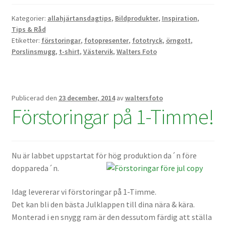
Kategorier:
allahjärtansdagtips
,
Bildprodukter
,
Inspiration
,
Skrivare & Tillbehör
Tips & Råd
Etiketter:
förstoringar
,
fotopresenter
,
fototryck
,
örngott
,
Porslinsmugg
,
t-shirt
,
Västervik
,
Walters Foto
Skanner
Övrigt
Publicerad den
23 december, 2014
av
waltersfoto
Fotokurs
Förstoringar på 1-Timme!
Bildtjänster
Nu är labbet uppstartat för hög produktion da´n före
doppareda´n.
Framkallning – Digitalt
Idag levererar vi förstoringar på 1-Timme.
Framkallning – Analogt
Det kan bli den bästa Julklappen till dina nära & kära.
Monterad i en snygg ram är den dessutom färdig att ställa