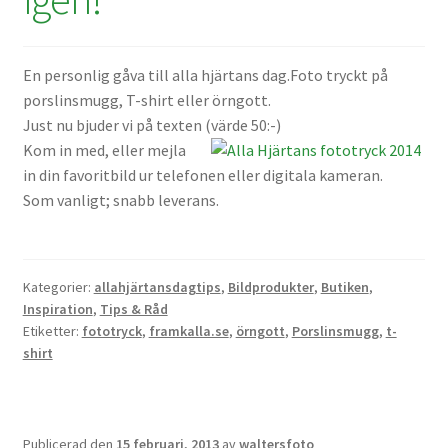
En personlig gåva till alla hjärtans dag.Foto tryckt på
porslinsmugg, T-shirt eller örngott.
Just nu bjuder vi på texten (värde 50:-)
Kom in med, eller mejla
in din favoritbild ur telefonen eller digitala kameran.
Som vanligt; snabb leverans.
Kategorier:
allahjärtansdagtips
,
Bildprodukter
,
Butiken
,
Inspiration
,
Tips & Råd
Etiketter:
fototryck
,
framkalla.se
,
örngott
,
Porslinsmugg
,
t-
shirt
Publicerad den
15 februari, 2013
av
waltersfoto