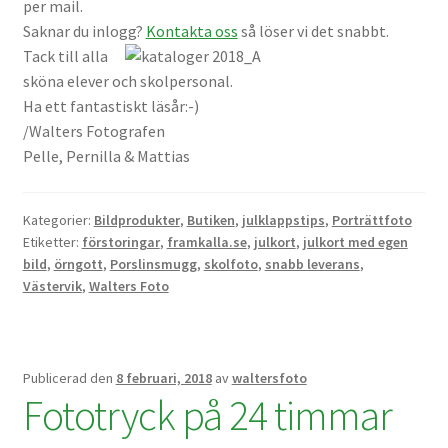
per mail.
Väskor
Saknar du inlogg?
Kontakta oss
så löser vi det snabbt.
Tack till alla
Objektiv Canon
sköna elever och skolpersonal.
Ha ett fantastiskt läsår:-)
Objektiv Nikon
/Walters Fotografen
Pelle, Pernilla & Mattias
Objektiv övriga
Kategorier:
Bildprodukter
,
Butiken
,
julklappstips
,
Porträttfoto
Objektivlock
Etiketter:
förstoringar
,
framkalla.se
,
julkort
,
julkort med egen
bild
,
örngott
,
Porslinsmugg
,
skolfoto
,
snabb leverans
,
Motljusskydd
Västervik
,
Walters Foto
Övriga objektivtillbehör & filter
Publicerad den
8 februari, 2018
av
waltersfoto
Handkikare
Fototryck på 24 timmar
Tubkikare