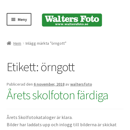
Meny
Produktmeny
Hem
Inlägg märkta ”örngott”
Expand
Kameror
Etikett:
örngott
underm
Bärremmar
Publicerad den
6 november, 2018
av
waltersfoto
Blixtar
Årets skolfoton färdiga
Fjärrkontroller
Årets Skolfotokataloger är klara.
Stativ
Bilder har laddats upp och inlogg till bilderna är skickat