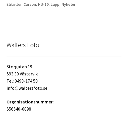
Etiketter:
Carson
,
HU-10
,
Lupp
,
Nyheter
Skrivare & Tillbehör
Skanner
Walters Foto
Övrigt
Fotokurs
Storgatan 19
593 30 Västervik
Bildtjänster
Tel: 0490-174 50
info@waltersfoto.se
Framkallning – Digitalt
Organisationsnummer:
556540-6898
Framkallning – Analogt