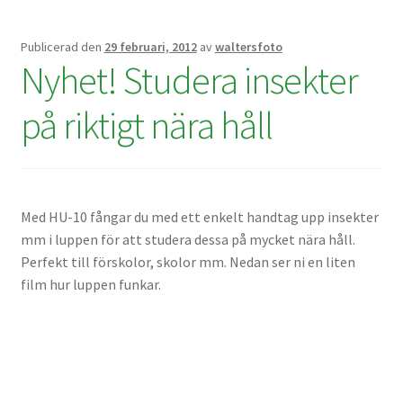
Kikare Tillbehör
Publicerad den
29 februari, 2012
av
waltersfoto
Nyhet! Studera insekter
Step-ringar
på riktigt nära håll
DVD/CD/Tape
Minneskort
Med HU-10 fångar du med ett enkelt handtag upp insekter
USB-minne / Hårddisk
mm i luppen för att studera dessa på mycket nära håll.
Perfekt till förskolor, skolor mm. Nedan ser ni en liten
Förvaring
film hur luppen funkar.
Kortläsare
Batterier för Canon