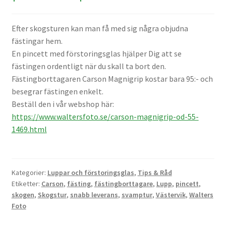
Väskor
Efter skogsturen kan man få med sig några objudna
Objektiv Canon
fästingar hem.
En pincett med förstoringsglas hjälper Dig att se
Objektiv Nikon
fästingen ordentligt när du skall ta bort den.
Fästingborttagaren Carson Magnigrip kostar bara 95:- och
Objektiv övriga
besegrar fästingen enkelt.
Beställ den i vår webshop här:
Objektivlock
https://www.waltersfoto.se/carson-magnigrip-od-55-
1469.html
Motljusskydd
Övriga objektivtillbehör & filter
Kategorier:
Luppar och förstoringsglas
,
Tips & Råd
Etiketter:
Carson
,
fästing
,
fästingborttagare
,
Lupp
,
pincett
,
skogen
,
Skogstur
,
snabb leverans
,
svamptur
,
Västervik
,
Walters
Handkikare
Foto
Tubkikare