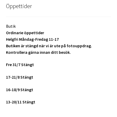
Studentplakat
Öppettider
Canvasbilder
Butik
Videoöverföring / Smalfilm
Ordinarie öppettider
Helgfri Måndag-Fredag 11-17
Julkort
Butiken är stängd när vi är ute på fotouppdrag.
Kontrollera gärna innan ditt besök.
Tackkort
Fre 31/7 Stängt
Almanacka / Kalender
17-21/8 Stängt
Fototryck
16-18/9 Stängt
framkalla.se
13-20/11 Stängt
Rädda dina raderade bilder