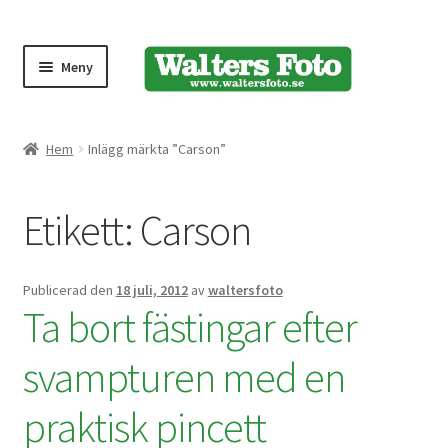
Meny
Produktmeny
Hem
Inlägg märkta ”Carson”
Expand
Kameror
Etikett:
Carson
underm
Bärremmar
Publicerad den
18 juli, 2012
av
waltersfoto
Blixtar
Ta bort fästingar efter
Fjärrkontroller
svampturen med en
praktisk pincett
Stativ