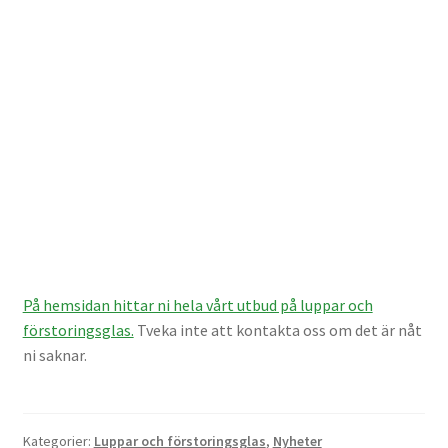
Batterier för Nikon
Batterier övriga
Film & Engångskameror
Arkivering
Rengöring & Vård
Fyndhörnan
På hemsidan hittar ni hela vårt utbud på luppar och
förstoringsglas.
Tveka inte att kontakta oss om det är nåt
Luppar & Förstoringsglas
ni saknar.
Begagnat & Fynd
Kategorier:
Luppar och förstoringsglas
,
Nyheter
Studio & Ljuskontroll