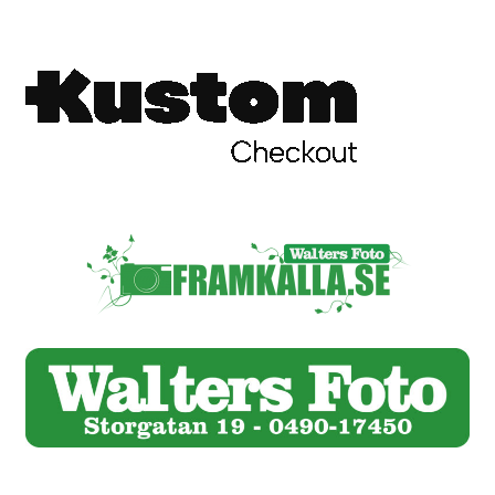
Skyltmaterial / Gatupratare
ID/ Körkort / Visumfoto
Skadefoto / Försäkringsärenden
Skolfoto / Idrottsförening
Nyfödda
Information
Kontakt
Köpvillkor