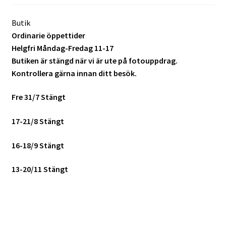
Batterier för Nikon
Butik
Ordinarie öppettider
Batterier övriga
Helgfri Måndag-Fredag 11-17
Butiken är stängd när vi är ute på fotouppdrag.
Film & Engångskameror
Kontrollera gärna innan ditt besök.
Arkivering
Fre 31/7 Stängt
Rengöring & Vård
17-21/8 Stängt
Fyndhörnan
16-18/9 Stängt
13-20/11 Stängt
Luppar & Förstoringsglas
Begagnat & Fynd
Studio & Ljuskontroll