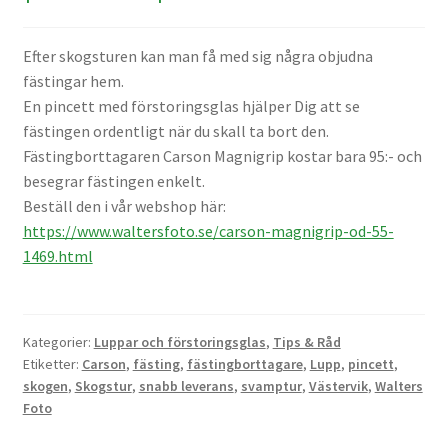
Väskor
Efter skogsturen kan man få med sig några objudna
Objektiv Canon
fästingar hem.
En pincett med förstoringsglas hjälper Dig att se
Objektiv Nikon
fästingen ordentligt när du skall ta bort den.
Fästingborttagaren Carson Magnigrip kostar bara 95:- och
Objektiv övriga
besegrar fästingen enkelt.
Beställ den i vår webshop här:
Objektivlock
https://www.waltersfoto.se/carson-magnigrip-od-55-
1469.html
Motljusskydd
Övriga objektivtillbehör & filter
Kategorier:
Luppar och förstoringsglas
,
Tips & Råd
Etiketter:
Carson
,
fästing
,
fästingborttagare
,
Lupp
,
pincett
,
skogen
,
Skogstur
,
snabb leverans
,
svamptur
,
Västervik
,
Walters
Handkikare
Foto
Tubkikare