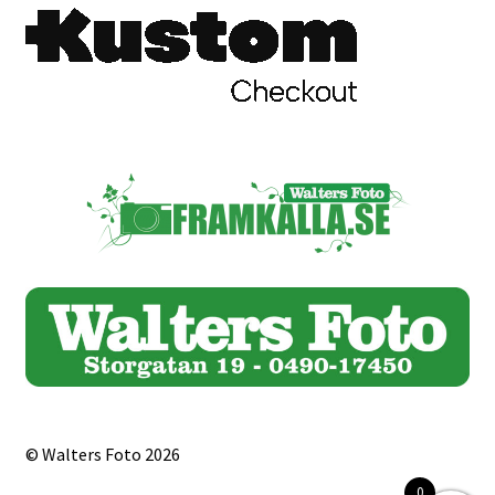
Skrivare & Tillbehör
Skanner
Övrigt
Fotokurs
Bildtjänster
Framkallning – Digitalt
Framkallning – Analogt
© Walters Foto 2026
0