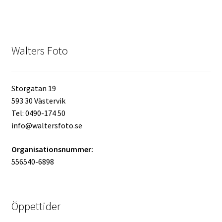
Kikare Tillbehör
Walters Foto
Step-ringar
DVD/CD/Tape
Storgatan 19
593 30 Västervik
Minneskort
Tel: 0490-174 50
info@waltersfoto.se
USB-minne / Hårddisk
Organisationsnummer:
Förvaring
556540-6898
Kortläsare
Öppettider
Batterier för Canon