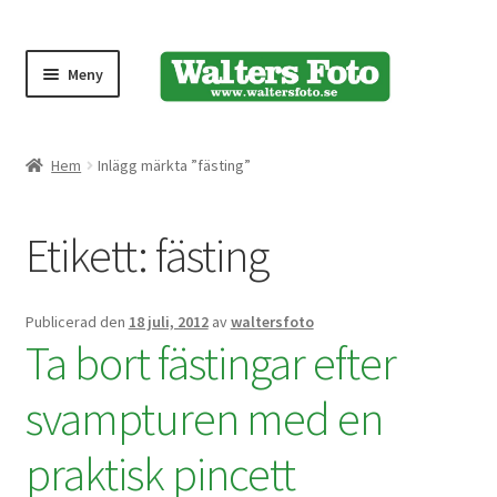
Meny
Produktmeny
Hem
Inlägg märkta ”fästing”
Expand
Kameror
Etikett:
fästing
underm
Bärremmar
Publicerad den
18 juli, 2012
av
waltersfoto
Blixtar
Ta bort fästingar efter
Fjärrkontroller
svampturen med en
praktisk pincett
Stativ