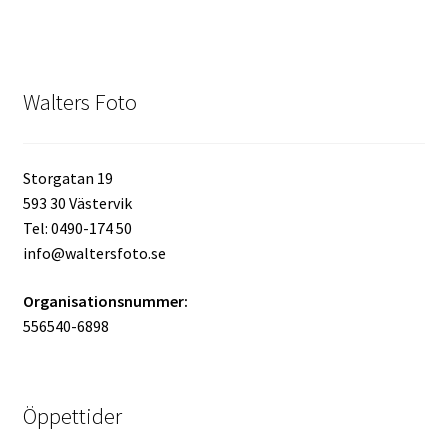
Kikare Tillbehör
Walters Foto
Step-ringar
DVD/CD/Tape
Storgatan 19
593 30 Västervik
Minneskort
Tel: 0490-174 50
info@waltersfoto.se
USB-minne / Hårddisk
Organisationsnummer:
Förvaring
556540-6898
Kortläsare
Öppettider
Batterier för Canon