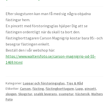
Väskor
Efter skogsturen kan man få med sig några objudna
Objektiv Canon
fästingar hem.
En pincett med förstoringsglas hjälper Dig att se
Objektiv Nikon
fästingen ordentligt när du skall ta bort den.
Fästingborttagaren Carson Magnigrip kostar bara 95:- och
Objektiv övriga
besegrar fästingen enkelt.
Beställ den i vår webshop här:
Objektivlock
https://www.waltersfoto.se/carson-magnigrip-od-55-
1469.html
Motljusskydd
Övriga objektivtillbehör & filter
Kategorier:
Luppar och förstoringsglas
,
Tips & Råd
Etiketter:
Carson
,
fästing
,
fästingborttagare
,
Lupp
,
pincett
,
skogen
,
Skogstur
,
snabb leverans
,
svamptur
,
Västervik
,
Walters
Handkikare
Foto
Tubkikare