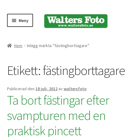
Meny
Produktmeny
Hem
Inlägg märkta ”fästingborttagare”
Expand
Kameror
Etikett:
fästingborttagare
underm
Bärremmar
Publicerad den
18 juli, 2012
av
waltersfoto
Blixtar
Ta bort fästingar efter
Fjärrkontroller
svampturen med en
praktisk pincett
Stativ