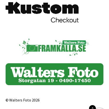
Skrivare & Tillbehör
Skanner
Övrigt
Fotokurs
Bildtjänster
Framkallning – Digitalt
Framkallning – Analogt
© Walters Foto 2026
0