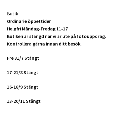
Batterier för Nikon
Butik
Ordinarie öppettider
Batterier övriga
Helgfri Måndag-Fredag 11-17
Butiken är stängd när vi är ute på fotouppdrag.
Film & Engångskameror
Kontrollera gärna innan ditt besök.
Arkivering
Fre 31/7 Stängt
Rengöring & Vård
17-21/8 Stängt
Fyndhörnan
16-18/9 Stängt
13-20/11 Stängt
Luppar & Förstoringsglas
Begagnat & Fynd
Studio & Ljuskontroll